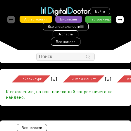
Войти
Аллергология
Биохакинг
Гастроэнтерология
Все специальности
Эксперты
Все номера
[
]
[
]
x
x
нейрохирург
инфекционист
не
К сожалению, на ваш поисковый запрос ничего не
найдено.
Все новости