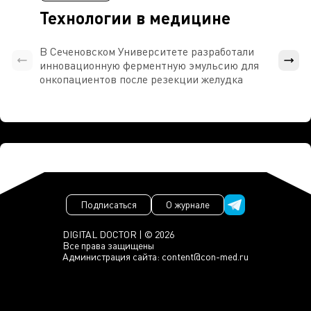
Технологии в медицине
В Сеченовском Университете разработали
Росси
инновационную ферментную эмульсию для
расч
онкопациентов после резекции желудка
проти
Подписаться
О журнале
DIGITAL DOCTOR | © 2026
Все права защищены
Администрация сайта:
content@con-med.ru