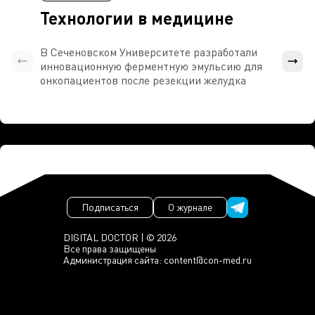
Технологии в медицине
В Сеченовском Университете разработали
Росси
инновационную ферментную эмульсию для
расч
онкопациентов после резекции желудка
проти
Подписаться
О журнале
DIGITAL DOCTOR | © 2026
Все права защищены
Администрация сайта:
content@con-med.ru