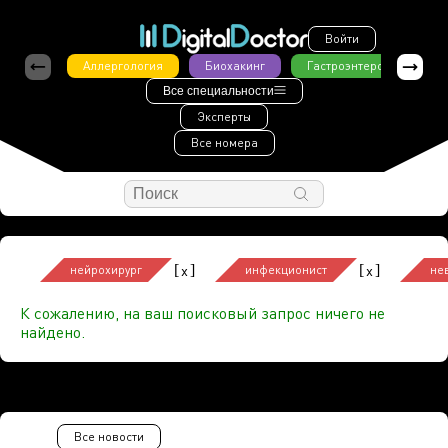
Войти
Аллергология
Биохакинг
Гастроэнтерология
Все специальности
Эксперты
Все номера
[
]
[
]
x
x
нейрохирург
инфекционист
не
К сожалению, на ваш поисковый запрос ничего не
найдено.
Все новости