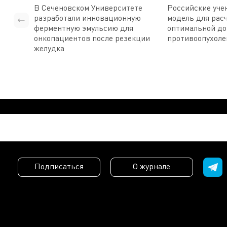
В Сеченовском Университете
Российские уче
разработали инновационную
модель для рас
ферментную эмульсию для
оптимальной д
онкопациентов после резекции
противоопухоле
желудка
Подписаться
О журнале