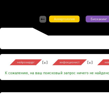
Аллергология
Биохакинг
[
]
[
]
x
x
нейрохирург
инфекционист
не
К сожалению, на ваш поисковый запрос ничего не найдено