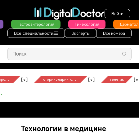
Войти
Гастроэнтерология
Гинекология
Дерматол
Эксперты
Все номера
Все специальности
[
]
[
]
[
x
x
x
вролог
оториноларинголог
генетик
.
Технологии в медицине