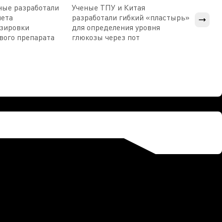
ные разработали
Ученые ТПУ и Китая
В Пен
чета
разработали гибкий «пластырь»
приб
озировки
для определения уровня
прис
вого препарата
глюкозы через пот