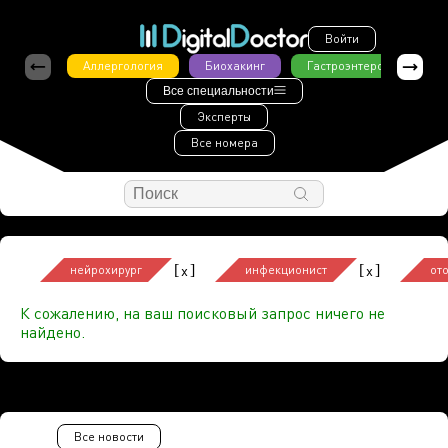
Войти
Аллергология
Биохакинг
Гастроэнтерология
Все специальности
Эксперты
Все номера
[
]
[
]
x
x
нейрохирург
инфекционист
от
К сожалению, на ваш поисковый запрос ничего не
найдено.
Все новости