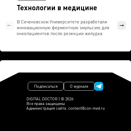
Технологии в медицине
В Сеченовском Университете разработали
Росси
инновационную ферментную эмульсию для
расч
онкопациентов после резекции желудка
проти
Подписаться
О журнале
DIGITAL DOCTOR | © 2026
Все права защищены
Администрация сайта:
content@con-med.ru