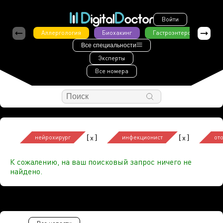
Войти
Аллергология
Биохакинг
Гастроэнтерология
Все специальности
Эксперты
Все номера
[
]
[
]
x
x
нейрохирург
инфекционист
от
К сожалению, на ваш поисковый запрос ничего не
найдено.