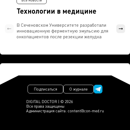
Все новости
Технологии в медицине
В Сеченовском Университете разработали
Росси
инновационную ферментную эмульсию для
расч
онкопациентов после резекции желудка
проти
Подписаться
О журнале
DIGITAL DOCTOR | © 2026
Все права защищены
Администрация сайта:
content@con-med.ru