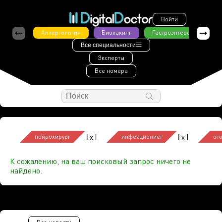
Войти
Аллергология
Биохакинг
Гастроэнтерология
Все специальности
Эксперты
Все номера
[
]
[
]
x
x
нейрохирург
инфекционист
от
К сожалению, на ваш поисковый запрос ничего не
найдено.