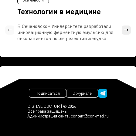
Все новости
Технологии в медицине
В Сеченовском Университете разработали
Росси
инновационную ферментную эмульсию для
расч
онкопациентов после резекции желудка
проти
Подписаться
О журнале
DIGITAL DOCTOR | © 2026
Все права защищены
Администрация сайта:
content@con-med.ru