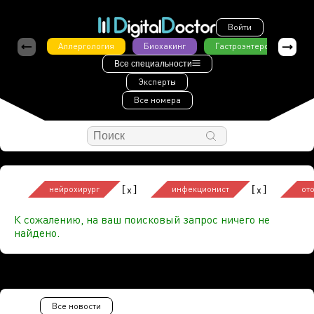
Войти
Аллергология
Биохакинг
Гастроэнтерология
Все специальности
Эксперты
Все номера
[
]
[
]
x
x
нейрохирург
инфекционист
от
К сожалению, на ваш поисковый запрос ничего не
найдено.
Все новости