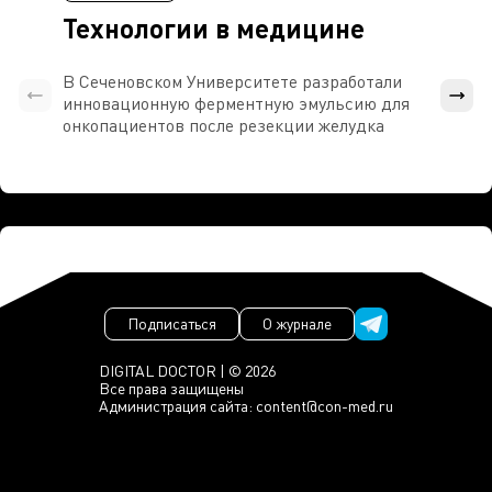
Технологии в медицине
В Сеченовском Университете разработали
Росси
инновационную ферментную эмульсию для
расч
онкопациентов после резекции желудка
проти
Подписаться
О журнале
DIGITAL DOCTOR | © 2026
Все права защищены
Администрация сайта:
content@con-med.ru