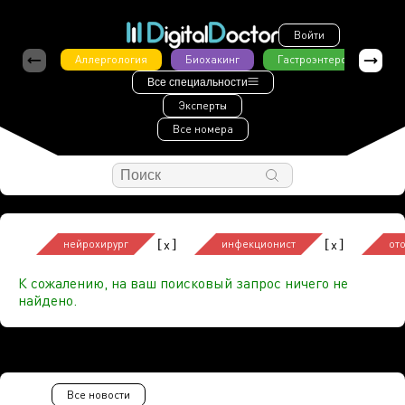
Войти
Аллергология
Биохакинг
Гастроэнтерология
Все специальности
Эксперты
Все номера
[
]
[
]
x
x
нейрохирург
инфекционист
от
К сожалению, на ваш поисковый запрос ничего не
найдено.
Все новости