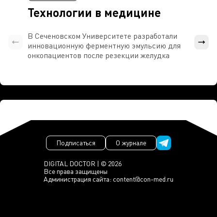
Технологии в медицине
В Сеченовском Университете разработали
Росси
инновационную ферментную эмульсию для
расч
онкопациентов после резекции желудка
проти
Подписаться
О журнале
DIGITAL DOCTOR | © 2026
Все права защищены
Администрация сайта:
content@con-med.ru