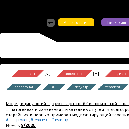
Аллергология
Биохакинг
[
]
[
]
x
x
терапевт
аллерголог
педиатр
аллерголог
ВОП
педиатр
терапевт
Модифицирующий эффект таргетной биологической терап
... патогенеза и изменения дыхательных путей. В долгоср
старейших и первых примеров модифицирующей терапии я
#аллерголог
#терапевт
#педиатр
,
,
8/2025
Номер: