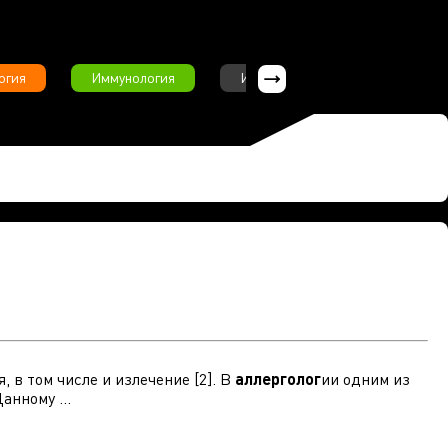
огия
Иммунология
Интервью
Инфекционны
 в том числе и излечение [2]. В
аллерголог
ии одним из
нному ...