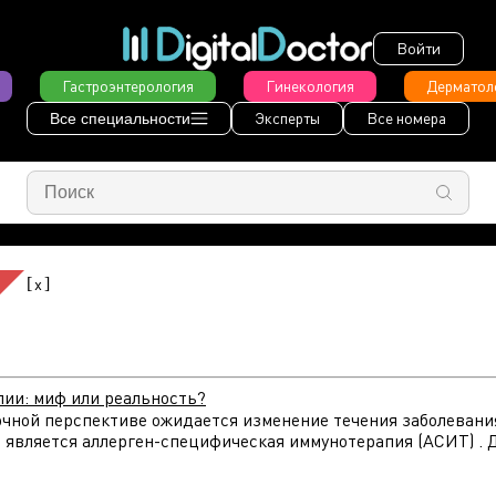
Войти
Гастроэнтерология
Гинекология
Дерматол
Эксперты
Все номера
Все специальности
[
]
x
ии: миф или реальность?
очной перспективе ожидается изменение течения заболевания,
вляется аллерген-специфическая иммунотерапия (АСИТ) . Да