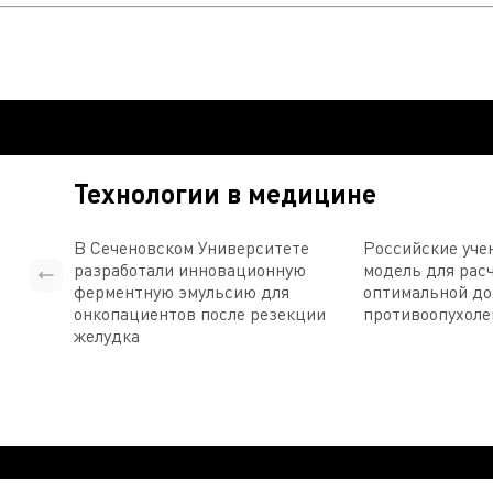
Технологии в медицине
В Сеченовском Университете
Российские уче
разработали инновационную
модель для рас
ферментную эмульсию для
оптимальной д
онкопациентов после резекции
противоопухоле
желудка