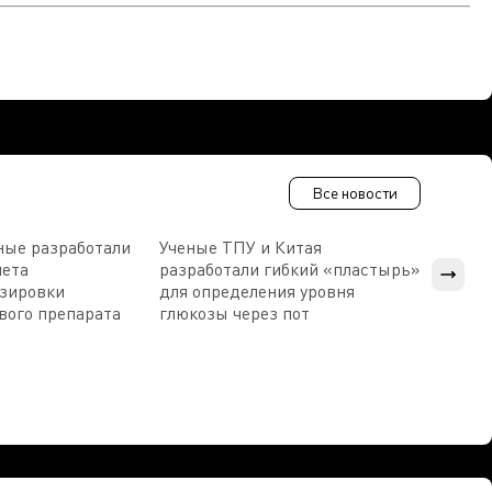
Все новости
ные разработали
Ученые ТПУ и Китая
В Пен
чета
разработали гибкий «пластырь»
приб
озировки
для определения уровня
прис
вого препарата
глюкозы через пот