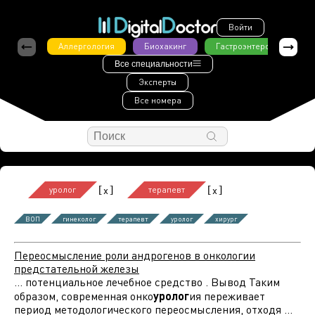
Войти
Аллергология
Биохакинг
Гастроэнтерология
Все специальности
Эксперты
Все номера
[
]
[
]
x
x
уролог
терапевт
ВОП
гинеколог
терапевт
уролог
хирург
Переосмысление роли андрогенов в онкологии
предстательной железы
... потенциальное лечебное средство . Вывод Таким
образом, современная онко
уролог
ия переживает
период методологического переосмысления, отходя ...