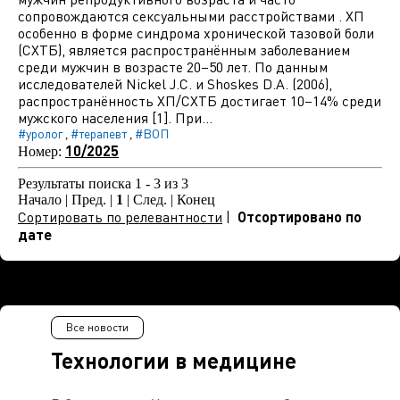
сопровождаются сексуальными расстройствами . ХП
особенно в форме синдрома хронической тазовой боли
(СХТБ), является распространённым заболеванием
среди мужчин в возрасте 20–50 лет. По данным
исследователей Nickel J.C. и Shoskes D.A. (2006),
распространённость ХП/СХТБ достигает 10–14% среди
мужского населения [1]. При...
#уролог
#терапевт
#ВОП
,
,
10/2025
Номер:
Результаты поиска 1 - 3 из 3
Начало | Пред. |
1
| След. | Конец
Сортировать по релевантности
|
Отсортировано по
дате
Все новости
Технологии в медицине