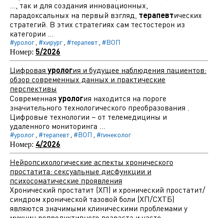
..., так и для создания инновационных,
парадоксальных на первый взгляд,
терапевт
ических
стратегий. В этих стратегиях сам тестостерон из
категории ...
#уролог
#хирург
#терапевт
#ВОП
,
,
,
5/2026
Номер:
Цифровая
уролог
ия и будущее наблюдения пациентов:
обзор современных данных и практические
перспективы
Современная
уролог
ия находится на пороге
значительного технологического преобразования .
Цифровые технологии – от телемедицины и
удаленного мониторинга ...
#уролог
#терапевт
#ВОП
#гинеколог
,
,
,
4/2026
Номер:
Нейропсихологические аспекты хронического
простатита: сексуальные дисфункции и
психосоматические проявления
Хронический простатит (ХП) и хронический простатит/
синдром хронической тазовой боли (ХП/СХТБ)
являются значимыми клиническими проблемами у
мужчин репродуктивного возраста и часто