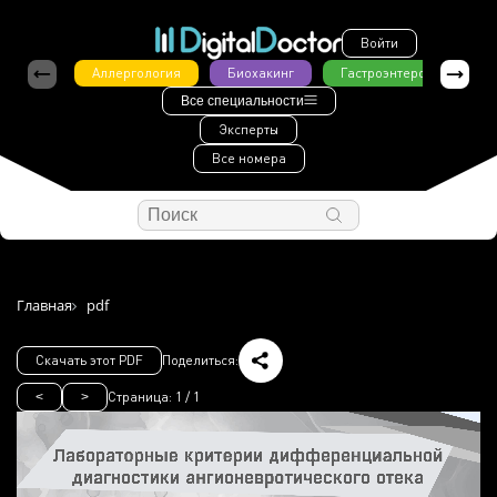
Войти
Аллергология
Биохакинг
Гастроэнтерология
Все специальности
Эксперты
Все номера
Главная
pdf
Скачать этот PDF
Поделиться:
Страница:
1
/
1
<
>