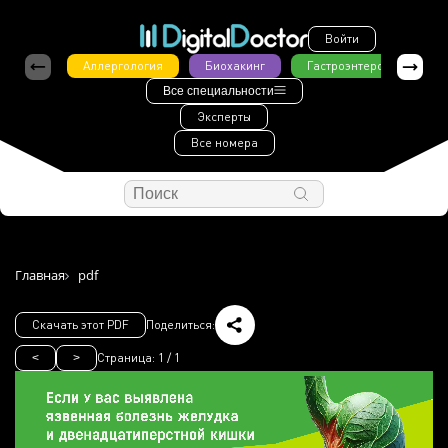
Войти
Аллергология
Биохакинг
Гастроэнтерология
Все специальности
Эксперты
Все номера
Главная
pdf
Скачать этот PDF
Поделиться:
Страница:
1
/
1
<
>