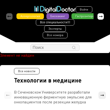
Войти
Аллергология
Биохакинг
Гастроэнтерология
Все специальности
Эксперты
Все номера
Элемент не найден
Все новости
Технологии в медицине
В Сеченовском Университете разработали
Росси
инновационную ферментную эмульсию для
расч
онкопациентов после резекции желудка
проти