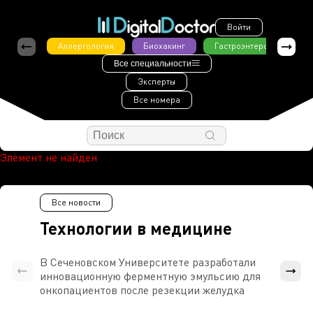
Войти
Аллергология
Биохакинг
Гастроэнтерология
Все специальности
Эксперты
Все номера
Элемент не найден
Все новости
Технологии в медицине
В Сеченовском Университете разработали
Росси
инновационную ферментную эмульсию для
расч
онкопациентов после резекции желудка
проти