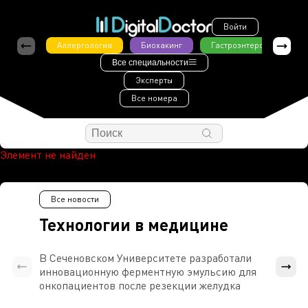
Войти
Аллергология
Биохакинг
Гастроэнтерология
Все специальности
Эксперты
Все номера
Элемент не найден
Все новости
Технологии в медицине
В Сеченовском Университете разработали
Росси
инновационную ферментную эмульсию для
расч
онкопациентов после резекции желудка
проти