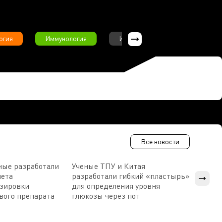
огия
Иммунология
Интервью
Инфекционны
Все новости
ные разработали
Ученые ТПУ и Китая
В Пен
чета
разработали гибкий «пластырь»
приб
озировки
для определения уровня
прис
вого препарата
глюкозы через пот