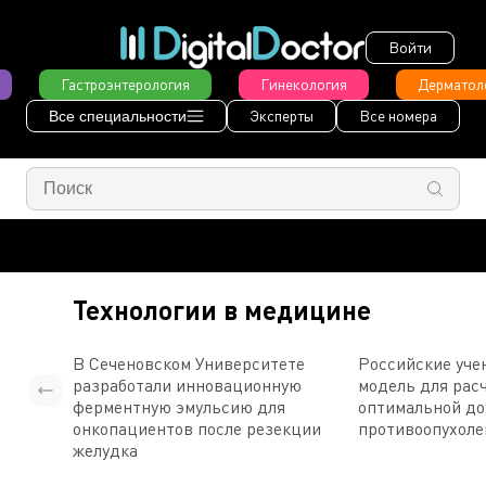
Войти
Гастроэнтерология
Гинекология
Дерматол
Эксперты
Все номера
Все специальности
Технологии в медицине
В Сеченовском Университете
Российские уче
разработали инновационную
модель для рас
ферментную эмульсию для
оптимальной д
онкопациентов после резекции
противоопухоле
желудка