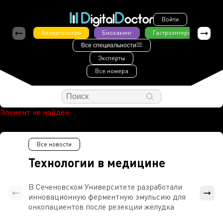
Войти
Аллергология
Биохакинг
Гастроэнтерология
Все специальности
Эксперты
Все номера
Элемент не найден
Все новости
Технологии в медицине
В Сеченовском Университете разработали
Росси
инновационную ферментную эмульсию для
расч
онкопациентов после резекции желудка
проти