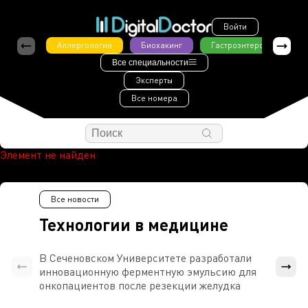
Войти
Аллергология
Биохакинг
Гастроэнтерология
Все специальности
Эксперты
Все номера
Элемент не найден
Все новости
Технологии в медицине
В Сеченовском Университете разработали
Росси
инновационную ферментную эмульсию для
расч
онкопациентов после резекции желудка
проти