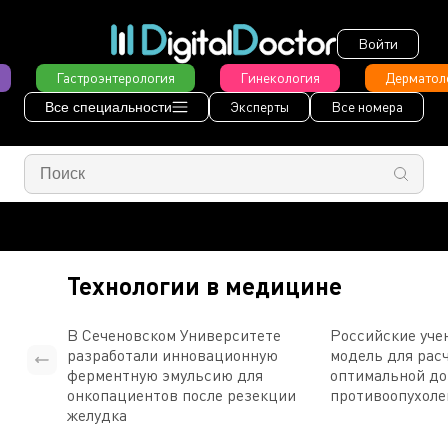
Войти
Гастроэнтерология
Гинекология
Дерматол
Эксперты
Все номера
Все специальности
Технологии в медицине
В Сеченовском Университете
Российские уче
разработали инновационную
модель для рас
ферментную эмульсию для
оптимальной д
онкопациентов после резекции
противоопухоле
желудка