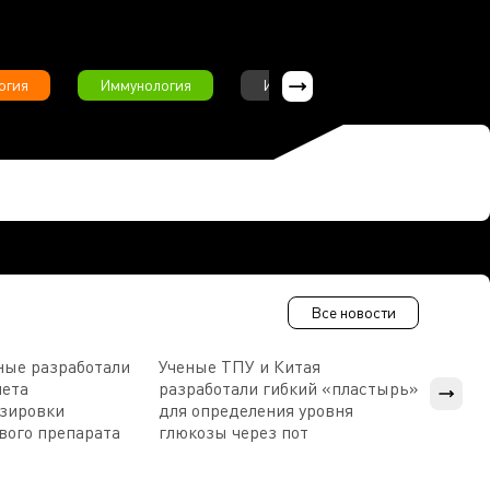
огия
Иммунология
Интервью
Инфекционны
Все новости
ные разработали
Ученые ТПУ и Китая
В Пен
чета
разработали гибкий «пластырь»
приб
озировки
для определения уровня
прис
вого препарата
глюкозы через пот