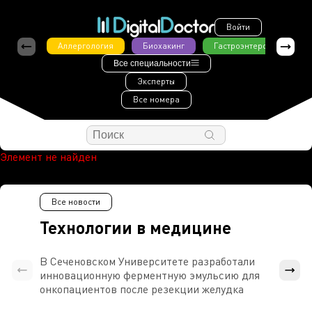
Войти
Аллергология
Биохакинг
Гастроэнтерология
Все специальности
Эксперты
Все номера
Элемент не найден
Все новости
Технологии в медицине
В Сеченовском Университете разработали
Росси
инновационную ферментную эмульсию для
расч
онкопациентов после резекции желудка
проти