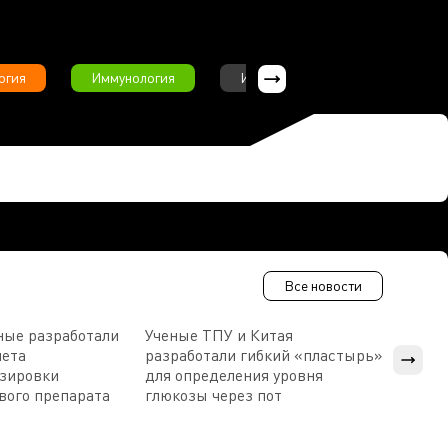
огия
Иммунология
Интервью
Инфекционны
Все новости
ные разработали
Ученые ТПУ и Китая
В Пен
чета
разработали гибкий «пластырь»
приб
озировки
для определения уровня
прис
вого препарата
глюкозы через пот