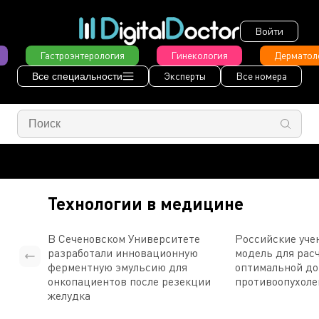
Войти
Гастроэнтерология
Гинекология
Дерматол
Эксперты
Все номера
Все специальности
Технологии в медицине
В Сеченовском Университете
Российские уче
разработали инновационную
модель для рас
ферментную эмульсию для
оптимальной д
онкопациентов после резекции
противоопухоле
желудка