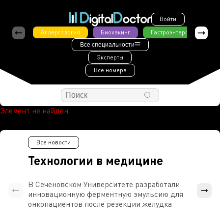
Войти
Аллергология
Биохакинг
Гастроэнтерология
Все специальности
Эксперты
Все номера
Элемент не найден
Все новости
Технологии в медицине
В Сеченовском Университете разработали
Росси
инновационную ферментную эмульсию для
расч
онкопациентов после резекции желудка
проти