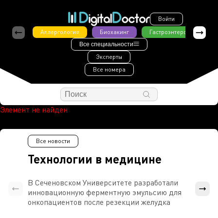
Войти
Аллергология
Биохакинг
Гастроэнтерология
Все специальности
Эксперты
Все номера
Элемент не найден
Все новости
Технологии в медицине
В Сеченовском Университете разработали
Росси
инновационную ферментную эмульсию для
расч
онкопациентов после резекции желудка
проти