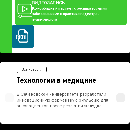
ВИДЕОЗАПИСЬ
Коморбидный пациент с респираторными
заболеваниями в практике педиатра-
пульмонолога
Все новости
Технологии в медицине
В Сеченовском Университете разработали
Росси
инновационную ферментную эмульсию для
расч
онкопациентов после резекции желудка
проти