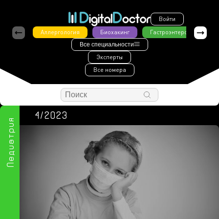
Войти
Аллергология
Биохакинг
Гастроэнтерология
Все специальности
Эксперты
Все номера
4/2023
Педиатрия