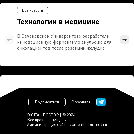
Все новости
Технологии в медицине
В Сеченовском Университете разработали
Росси
инновационную ферментную эмульсию для
расч
онкопациентов после резекции желудка
проти
Подписаться
О журнале
DIGITAL DOCTOR | © 2026
Все права защищены
Администрация сайта:
content@con-med.ru