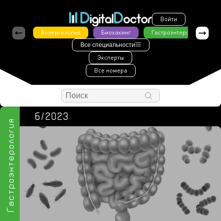
Войти
Аллергология
Биохакинг
Гастроэнтерология
Все специальности
Эксперты
Все номера
6/2023
Гастроэнтерология