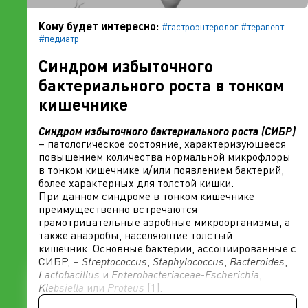
Кому будет интересно:
#гастроэнтеролог
#терапевт
#педиатр
Синдром избыточного
бактериального роста в тонком
кишечнике
Синдром избыточного бактериального роста (СИБР)
– патологическое состояние, характеризующееся
повышением количества нормальной микрофлоры
в тонком кишечнике и/или появлением бактерий,
более характерных для толстой кишки.
При данном синдроме в тонком кишечнике
преимущественно встречаются
грамотрицательные аэробные микроорганизмы, а
также анаэробы, населяющие толстый
кишечник. Основные бактерии, ассоциированные с
СИБР, –
Streptococcus
,
Staphylococcus
,
Bacteroides
,
Lactobacillus
и
Enterobacteriaceae
-
Escherichia
,
Klebsiella
или
Proteus
[1].