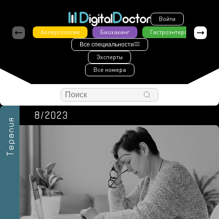
Войти
Аллергология
Биохакинг
Гастроэнтерология
Все специальности
Эксперты
Все номера
8/2023
Терапия