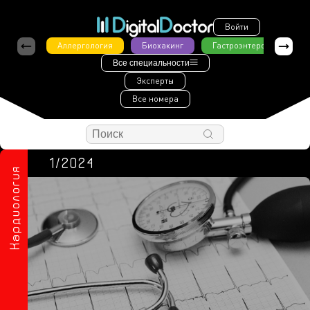
Войти
Аллергология
Биохакинг
Гастроэнтерология
Все специальности
Эксперты
Все номера
1/2024
Кардиология