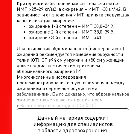
Критериями избыточной массы тела считается
ИМТ >25−29 кг/м2, а ожирения − ИМТ >30 кг/м2. В
зависимости от значения ИМТ принята следующая
классификация ожирения:
ожирение 1-й степени – ИМТ 30,0−34,9;
ожирение 2-й степени – ИМТ 35,0−39,9;
ожирение 3-й степени – ИМТ ≥40.
Для выявления абдоминального (висцерального)
ожирения рекомендуется измерение окружности
талии (ОТ). ОТ ≥94 см у мужчин и ≥80 см у женщин
является диагностическим критерием
абдоминального ожирения [2].
Многочисленные исследования
продемонстрировали тесную взаимосвязь между
ожирением и сердечно-сосудистыми
заболеваниями. Было доказано, что абдоминальное
ожирение также является предиктором
неблагоприятных исходов ССЗ [3−5].
Данный материал содержит
информацию для специалистов
в области здравоохранения.