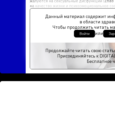
жалуются на сексуальные дисфункции (
Zhao 
на качество жизни и психоэмоциональное со
Данный материал содержит ин
в области здрав
Чтобы продолжить читать м
или
Войти
Зар
Продолжайте читать свою стать
Присоединяйтесь к DIGITA
Бесплатное ч