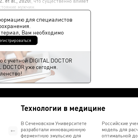
Z. et al., 2020
), что существенно влияет
стояние мужчин.
формацию для специалистов
оохранения.
атериал, Вам необходимо
егистрироваться
ю с учетной DIGITAL DOCTOR
L DOCTOR уже сегодня.
ленство!
Технологии в медицине
В Сеченовском Университете
Российские уче
разработали инновационную
модель для рас
ферментную эмульсию для
оптимальной д