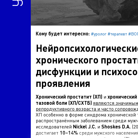
Кому будет интересно:
#уролог
#терапевт
#ВО
Нейропсихологически
хронического простат
дисфункции и психос
проявления
Хронический простатит (ХП)
и
хронический
тазовой боли (ХП/СХТБ)
являются значимым
репродуктивного возраста и часто сопрово
ХП особенно в форме синдрома хронической т
распространённым заболеванием среди мужчи
исследователей
Nickel J.C.
и
Shoskes D.A.
(2
достигает
10–14%
среди мужского населения