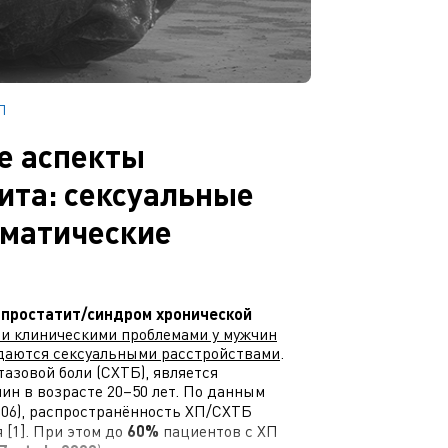
П
е аспекты
ита: сексуальные
оматические
 простатит/синдром хронической
и клиническими проблемами у мужчин
ждаются сексуальными расстройствами
.
азовой боли (СХТБ), является
н в возрасте 20–50 лет. По данным
006), распространённость ХП/СХТБ
 [1]. При этом до
60%
пациентов с ХП