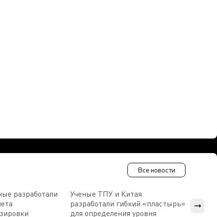
Все новости
ные разработали
Ученые ТПУ и Китая
В Пен
чета
разработали гибкий «пластырь»
приб
озировки
для определения уровня
прис