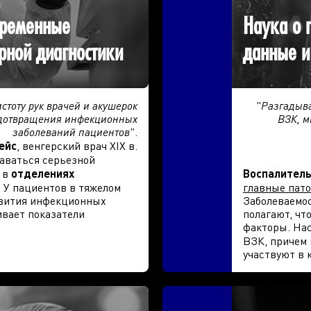
временные
Наука о 
рной диагностики
данные и
стоту рук врачей и акушерок
"
Разгадыва
едотвращения инфекционных
ВЗК, м
заболеваний пациентов
".
ейс
, венгерский врач XIX в.
аваться серьезной
 в
отделениях
Воспалитель
. У пациентов в тяжелом
главные пат
звития инфекционных
Заболеваемос
ивает показатели
полагают, чт
факторы. Нас
ВЗК, причем 
участвуют в 