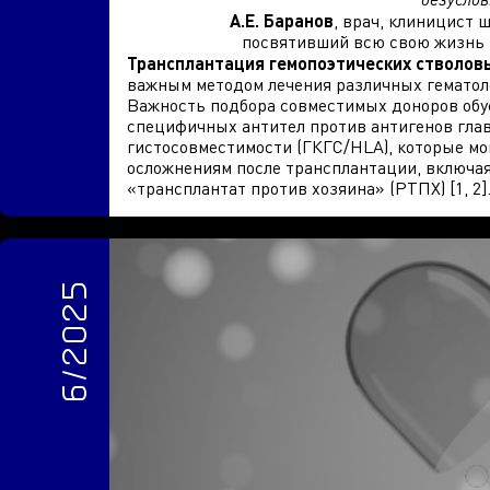
А.Е. Баранов
, врач, клиницист 
посвятивший всю свою жизнь 
Трансплантация гемопоэтических стволовы
важным методом лечения различных гематол
Важность подбора совместимых доноров обу
специфичных антител против антигенов глав
гистосовместимости (ГКГС/HLA), которые мо
осложнениям после трансплантации, включа
«трансплантат против хозяина» (РТПХ) [1, 2]
6/2025