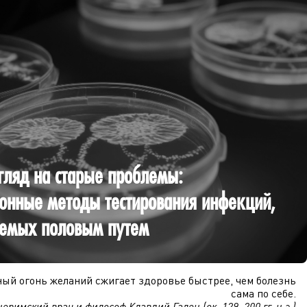
гляд на старые проблемы:
онные методы тестирования инфекций,
емых половым путем
ый огонь желаний сжигает здоровье быстрее, чем болезнь
сама по себе.
еримский врач и философ Клавдий Гален (ок. 129–200 гг. н.э.)