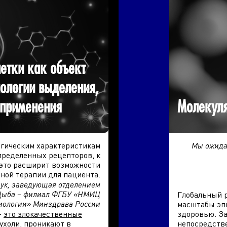
етки как объект
нологии выделения,
 применения
Молекуля
огическим характеристикам
Мы ожидае
определенных рецепторов, к
это расширит возможности
ной терапии для пациента.
аук, заведующая отделением
 Цыба – филиал ФГБУ «НМИЦ
Глобальный 
иологии» Минздрава России
масштабы эп
–
э
то злокачественные
здоровью. За
ухоли, проникают в
непосредстве