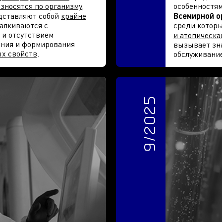
зносятся по организму,
особенностям
дставляют собой
крайне
Всемирной о
талкиваются с
среди котор
 и отсутствием
и атопическа
ания и формирования
вызывает зн
х свойств
.
обслуживание
9/2025