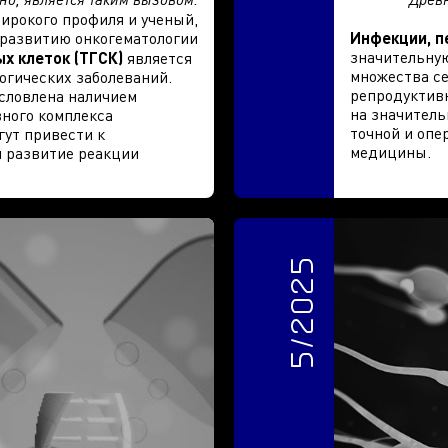
широкого профиля и ученый,
развитию онкогематологии
Инфекции, п
значительную
х клеток (ТГСК)
является
множества се
огических заболеваний.
репродуктивн
словлена наличием
на значитель
ного комплекса
точной и опе
гут привести к
медицины.
я развитие реакции
.
5/2025