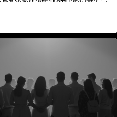
сперматозоидов и назначить эффективное лечение
.