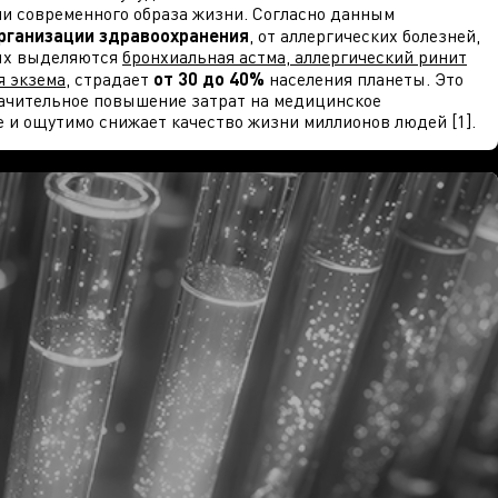
и современного образа жизни. Согласно данным
рганизации здравоохранения
, от аллергических болезней,
ых выделяются
бронхиальная астма, аллергический ринит
я экзема
, страдает
от 30 до 40%
населения планеты. Это
ачительное повышение затрат на медицинское
 и ощутимо снижает качество жизни миллионов людей [1].