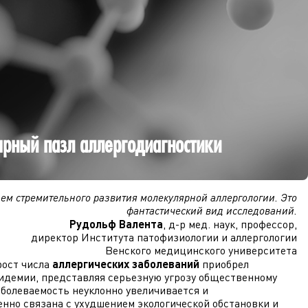
рный пазл аллергодиагностики
м стремительного развития молекулярной аллергологии. Это
фантастический вид исследований.
Рудольф Валента
, д-р мед. наук, профессор,
директор Института патофизиологии и аллергологии
Венского медицинского университета
рост числа
аллергических заболеваний
приобрел
идемии, представляя серьезную угрозу общественному
болеваемость неуклонно увеличивается и
нно связана с ухудшением экологической обстановки и