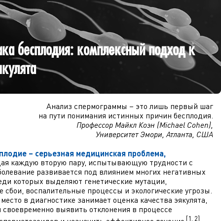
ика бесплодия: комплексный подход к
якулята
Анализ спермограммы – это лишь первый шаг
на пути понимания истинных причин бесплодия.
Профессор Майкл Коэн (Michael Cohen),
Университет Эмори, Атланта, США
плодие – серьезная медицинская проблема,
ая каждую вторую пару, испытывающую трудности с
болевание развивается под влиянием многих негативных
еди которых выделяют генетические мутации,
 сбои, воспалительные процессы и экологические угрозы.
место в диагностике занимает оценка качества эякулята,
 своевременно выявить отклонения в процессе
[1, 2]