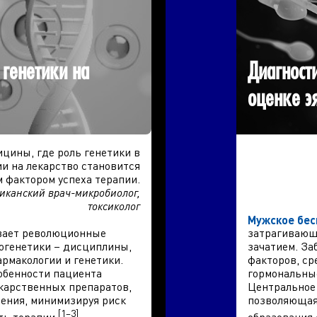
 генетики на
Диагност
оценке э
цины, где роль генетики в
и на лекарство становится
 фактором успеха терапии.
риканский врач-микробиолог,
токсиколог
Мужское бес
вает революционные
затрагивающ
огенетики – дисциплины,
зачатием. За
рмакологии и генетики.
факторов, ср
собенности пациента
гормональные
карственных препаратов,
Центральное 
ения, минимизируя риск
позволяющая
[1–3]