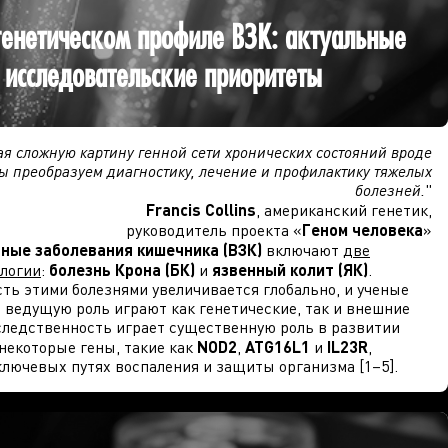
генетическом профиле ВЗК: актуальные
 исследовательские приоритеты
я сложную картину генной сети хронических состояний вроде
ы преобразуем диагностику, лечение и профилактику тяжелых
болезней.
"
Francis Collins
, американский генетик,
руководитель проекта «
Геном человека
»
ные заболевания кишечника (ВЗК)
включают
две
ологии
:
болезнь Крона (БК)
и
язвенный колит (ЯК)
.
ть этими болезнями увеличивается глобально, и ученые
о ведущую роль играют как генетические, так и внешние
ледственность играет существенную роль в развитии
некоторые гены, такие как
NOD2
,
ATG16L1
и
IL23R
,
ключевых путях воспаления и защиты организма [1–5].