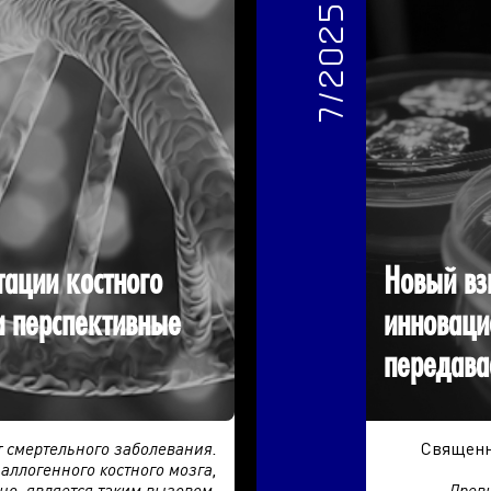
7/2025
тации костного
Новый вз
и перспективные
инноваци
передава
т смертельного заболевания.
Священн
аллогенного костного мозга,
но, является таким вызовом.
Древн