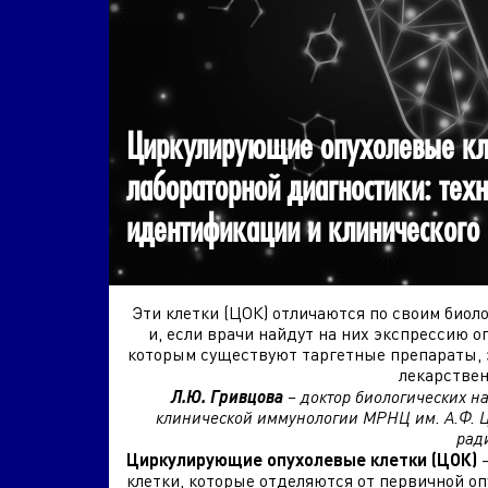
Циркулирующие опухолевые кл
лабораторной диагностики: тех
идентификации и клинического
Эти клетки (ЦОК) отличаются по своим биол
и, если врачи найдут на них экспрессию 
которым существуют таргетные препараты, 
лекарствен
Л.Ю. Гривцова
– доктор биологических н
клинической иммунологии МРНЦ им. А.Ф.
рад
Циркулирующие опухолевые клетки (ЦОК)
клетки, которые отделяются от первичной оп