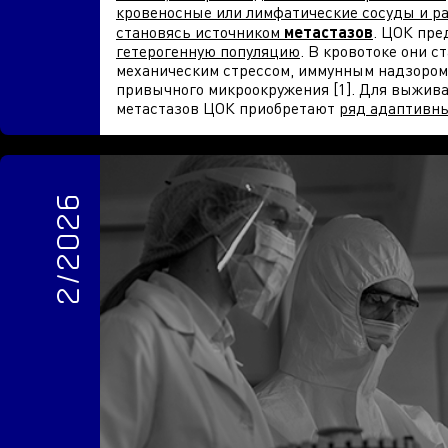
кровеносные или лимфатические сосуды и ра
становясь источником
метастазов
. ЦОК пре
гетерогенную популяцию
. В кровотоке они с
механическим стрессом, иммунным надзором
привычного микроокружения [1]. Для выжив
метастазов ЦОК приобретают
ряд адаптивны
2/2026