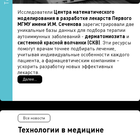
Исследователи
Центра математического
моделирования в разработке лекарств Первого
МГМУ имени И.М. Сеченова
зарегистрировали две
уникальные базы данных для подбора терапии
аутоиммунных заболеваний -
дерматомиозита
и
системной красной волчанки (СКВ)
. Эти ресурсы
помогут врачам точнее подбирать лечение,
учитывая индивидуальные особенности каждого
пациента, а фармацевтическим компаниям –
ускорить разработку новых эффективных
лекарств.
Далее...
Дерматомиозит
и
системная красная волчанка
-
аутоиммунные заболевания, при которых иммунная
система атакует собственные ткани организма
.
Они могут приводить к тяжелым системным
поражениям: мышц и легких —
при
дерматомиозите
, почек, суставов и кожи -
при
Все новости
волчанке
. Распространенность СКВ сегодня –
Технологии в медицине
примерно
40–50
случаев на
100 000
населения,
дерматомиозита - около
5–10
случаев на
100 000
.