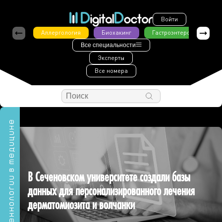
Войти
Аллергология
Биохакинг
Гастроэнтерология
Все специальности
Эксперты
Все номера
Технологии в медицине
В Сеченовском университете создали базы
данных для персонализированного лечения
дерматомиозита и волчанки