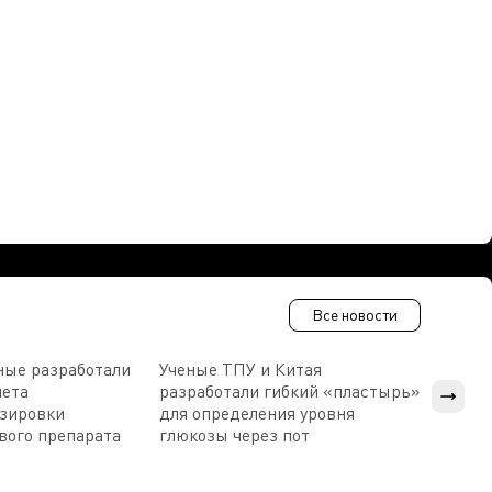
Все новости
ные разработали
Ученые ТПУ и Китая
В Пен
чета
разработали гибкий «пластырь»
приб
озировки
для определения уровня
прис
вого препарата
глюкозы через пот