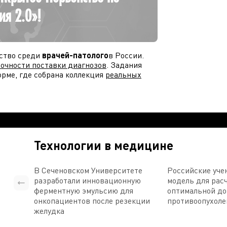
ия 2.0»!
ство среди
врачей-патолого
в России.
точности поставки диагнозов
. Задания
рме, где собрана коллекция
реальных
 сотрудничестве
от партнеров.
ект
е только на себя, но и на нейросетевые
овского Университета. Так что в конце
Технологии в медицине
ее и точнее патологоанатом поставит
В Сеченовском Университете
Российские уче
ться к платформе можно будет из
разработали инновационную
модель для рас
ферментную эмульсию для
оптимальной д
логоанатомы соберутся в Сеченовском
онкопациентов после резекции
противоопухоле
желудка
 участие около семисот врачей из 65
третились 28 финалистов
.