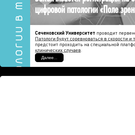
Технологии в медицине
цифровой патологии «Поле зрен
Сеченовский Университет
проводит первен
Патологи будут соревноваться в скорости и 
предстоит проходить на специальной платфо
клинических случаев
.
Далее...
Победителей ждут
подарки
и
предложения о
Патологоанатомы и искусственный интелл
В этом году участники смогут рассчитывать н
модели, обученные с вместе с учеными Сечен
всех ждет ответ на вопрос: насколько быстр
диагноз –
с ИИ или без него
?
Где и когда?
Заочный этап стартует
26 апреля
- подключи
любой точки мира.
Финал
состоится в
мае
- лучшие врачи-пато
Университете.
В первом «
Поле зрения
» в 2024 году прияли
регионов, а в Сеченовском Университете вс