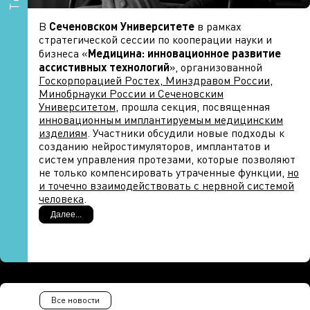
В
Сеченовском Университете
в рамках
стратегической сессии по кооперации науки и
бизнеса «
Медицина: инновационное развитие
ассистивных технологий
», организованной
Госкорпорацией Ростех, Минздравом России,
Минобрнауки России и Сеченовским
Университетом
, прошла секция, посвященная
инновационным имплантируемым медицинским
изделиям
. Участники обсудили новые подходы к
созданию нейростимуляторов, имплантатов и
систем управления протезами, которые позволяют
не только компенсировать утраченные функции,
но
и точечно взаимодействовать с нервной системой
человека
.
Далее...
Одним из ключевых спикеров секции
стал
заведующий лабораторией биомедицинских
нанотехнологий
Института бионических
технологий и инжиниринга Сеченовского
Университета
, заместитель директора по научной
работе
Института биомедицинских систем НИУ
Все новости
Александр Герасименко