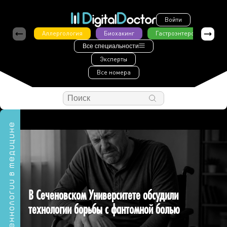
Войти
Аллергология
Биохакинг
Гастроэнтерология
Все специальности
Эксперты
Все номера
Технологии в медицине
В Сеченовском Университете обсудили
технологии борьбы с фантомной болью