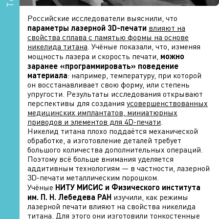
Российские исследователи выяснили, что
п
араметры лазерной 3D-печати
влияют на
свойства сплава с памятью формы на основе
никелида титана
. Учёные показали, что, изменяя
мощность лазера и скорость печати,
можно
заранее «программировать» поведение
материала
: например, температуру, при которой
он восстанавливает свою форму, или степень
упругости. Результаты исследования открывают
перспективы для создания
усовершенствованных
медицинских имплантатов, миниатюрных
приводов и элементов для 4D-печати
.
Никелид титана плохо поддаётся механической
обработке, а изготовление деталей требует
большого количества дополнительных операций.
Поэтому всё больше внимания уделяется
аддитивным технологиям — в частности, лазерной
3D-печати металлическим порошком.
Учёные
НИТУ МИСИС и Физического института
им. П. Н. Лебедева РАН
изучили, как режимы
лазерной печати влияют на свойства никелида
титана. Для этого они изготовили тонкостенные