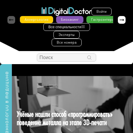
Войти
Аллергология
Биохакинг
Гастроэнтерология
Все специальности
Эксперты
Все номера
Технологии в медицине
Учёные нашли способ «программировать»
поведение металла на этапе 3D-печати