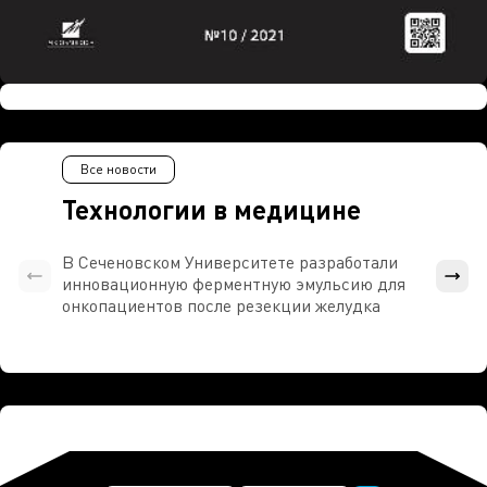
Все новости
Технологии в медицине
В Сеченовском Университете разработали
Росси
инновационную ферментную эмульсию для
расч
онкопациентов после резекции желудка
проти