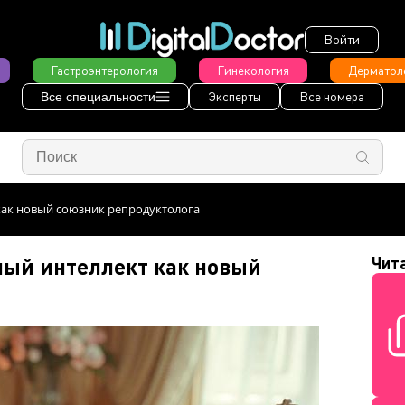
Войти
Гастроэнтерология
Гинекология
Дерматол
Эксперты
Все номера
Все специальности
как новый союзник репродуктолога
ный интеллект как новый
Чит