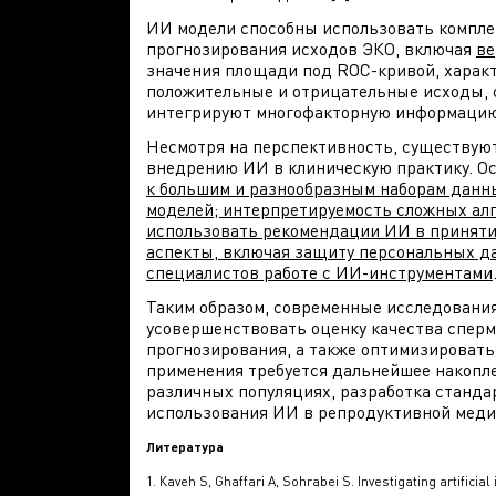
ИИ модели способны использовать компле
прогнозирования исходов ЭКО, включая
ве
значения площади под ROC-кривой, харак
положительные и отрицательные исходы, 
интегрируют многофакторную информацию д
Несмотря на перспективность, существую
внедрению ИИ в клиническую практику. 
к большим и разнообразным наборам данны
моделей; интерпретируемость сложных алг
использовать рекомендации ИИ в принятии
аспекты, включая защиту персональных д
специалистов работе с ИИ-инструментами
Таким образом, современные исследовани
усовершенствовать оценку качества сперм
прогнозирования, а также оптимизировать
применения требуется дальнейшее накопл
различных популяциях, разработка станда
использования ИИ в репродуктивной меди
Литература
1. Кaveh S, Ghaffari A, Sohrabei S. Investigating artifici