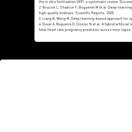
the in vitro fertilization (IVF): a systematic review. Discove
2. Boucret L, Chabrun F, Boguenet M et al. Deep-learni
high-quality embryos. Scientific Reports. 2025.
3. Liang B, Wang M. Deep learning-based approach for s
4. Duval A, Nogueira D, Dissler N et al. A hybrid artificia
fetal heart rate pregnancy prediction across time-laps