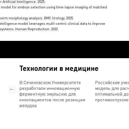
r Artificial Intelligence. 2025.
ng model for embryo selection using time-lapse imaging of matched
perm morphology analysis. BMC Urology. 2025.
l intelligence model leverages multi-centric clinical data to improve
e systems. Human Reproduction. 2023.
Технологии в медицине
В Сеченовском Университете
Российские уче
разработали инновационную
модель для рас
ферментную эмульсию для
оптимальной д
онкопациентов после резекции
противоопухоле
желудка