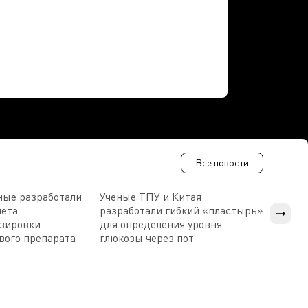
Все новости
ные разработали
Ученые ТПУ и Китая
В Пен
чета
разработали гибкий «пластырь»
приб
озировки
для определения уровня
прис
вого препарата
глюкозы через пот