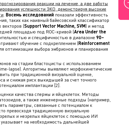
прогнозирования реакции на лечение, а две работы
зирования успешности ЭКО, демонстрируя высокие
ти
.
Восемь исследований
показали эффективность
ния, таких как наивный байесовский классификатор
х векторов (
Support Vector Machine, SVM
) и метод
средней площадью под ROC-кривой (
Area Under the
ствительностью и специфичностью в диапазоне
90–
атривают обучение с подкреплением (
Reinforcement
для оптимизации выбора эмбрионов и планирования
ионов на стадии бластоцисты с использованием
time-lapse). Алгоритмы выявляют морфокинетические
овить при традиционной визуальной оценке,
са и снижая риск выкидышей за счет точного
отенциалом имплантации [2].
 оценки качества спермы и яйцеклеток. Методы
атозоидов, а также инженерные подходы (например,
ть параметры, связанные с потенциалом к
асто превосходя традиционную визуальную
ка зрелых и незрелых яйцеклеток с помощью ИИ
о указывает на необходимость дальнейшей