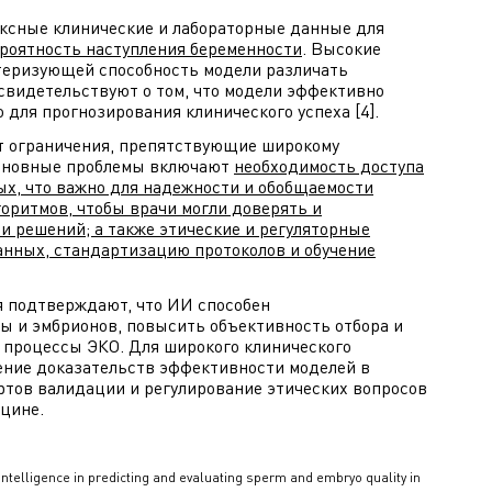
ксные клинические и лабораторные данные для
роятность наступления беременности
. Высокие
теризующей способность модели различать
свидетельствуют о том, что модели эффективно
ля прогнозирования клинического успеха [4].
т ограничения, препятствующие широкому
Основные проблемы включают
необходимость доступа
х, что важно для надежности и обобщаемости
оритмов, чтобы врачи могли доверять и
 решений; а также этические и регуляторные
анных, стандартизацию протоколов и обучение
.
я подтверждают, что ИИ способен
ы и эмбрионов, повысить объективность отбора и
 процессы ЭКО. Для широкого клинического
ение доказательств эффективности моделей в
ртов валидации и регулирование этических вопросов
цине.
al intelligence in predicting and evaluating sperm and embryo quality in