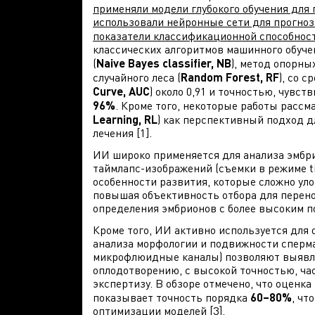
применяли модели глубокого обучения для 
использовали нейронные сети для прогно
показатели классификационной способнос
классических алгоритмов машинного обуче
(
Naive Bayes classifier, NB
), метод опорны
случайного леса (
Random Forest, RF
), со 
Curve, AUC
) около 0,91 и точностью, чув
96%
. Кроме того, некоторые работы рассм
Learning, RL
) как перспективный подход 
лечения [1].
ИИ широко применяется для анализа эмбр
таймлапс-изображений (съемки в режиме 
особенности развития, которые сложно ул
повышая объективность отбора для перено
определения эмбрионов с более высоким п
Кроме того, ИИ активно используется для
анализа морфологии и подвижности сперм
микрофлюидные каналы) позволяют выявля
оплодотворению, с высокой точностью, ч
экспертизу. В обзоре отмечено, что оцен
показывает точность порядка
60–80%
, чт
оптимизации моделей [3].