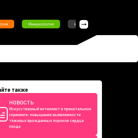
огия
Иммунология
Интервью
Инфекционны
айте также
НОВОСТЬ
Искусственный интеллект в пренатальном
скрининге: повышение выявляемости
тяжелых врожденных пороков сердца
плода