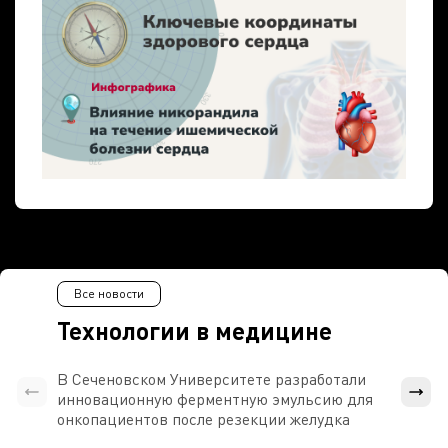
Все новости
Технологии в медицине
В Сеченовском Университете разработали
Росси
инновационную ферментную эмульсию для
расч
онкопациентов после резекции желудка
проти