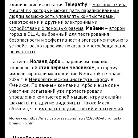
клинические испытания
Telepathy
–
мозгового чипа
Neuralink, который может дать парализованным
людям возможность управлять компьютерами,
смартфонами и другими электронными
устройствами с помощью разума
.
Майами
–
второй
город в США, выбранный для тестирования
безопасности и эффективности экспериментального
устройства, которое уже показало многообещающие
результаты
.
Пациент
Ноланд Арбо
с параличом нижних
конечностей
стал первым человеком
, которому
имплантировали мозговой чип Neuralink в январе
2024 г. в
Неврологическом институте Барроу
в
Фениксе. По данным компании, Арбо и еще один
участник испытаний уже протестировали
управление компьютерной мышью, игру в онлайн-
шахматы и в другие видеоигры. Также Маск
объявил, что
имплант получил третий испытуемый
.
Источник
:
https://medicalxpress.com/news/2025-02-elon-musk-
brain-chip.html