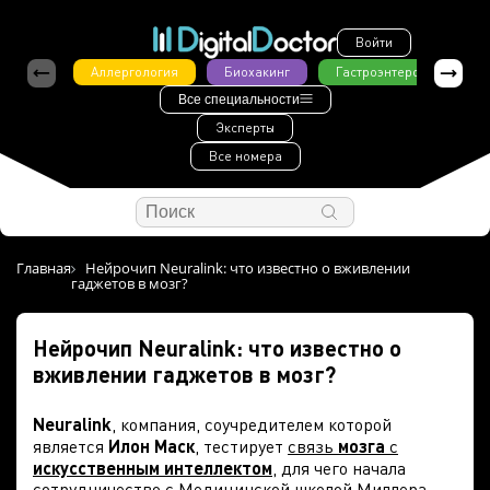
Войти
Аллергология
Биохакинг
Гастроэнтерология
Все специальности
Эксперты
Все номера
Главная
Нейрочип Neuralink: что известно о вживлении
гаджетов в мозг?
Нейрочип Neuralink: что известно о
вживлении гаджетов в мозг?
Neuralink
, компания, соучредителем которой
является
Илон Маск
, тестирует
связь
мозга
с
искусственным интеллектом
, для чего начала
сотрудничество с
Медицинской школой Миллера