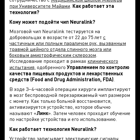
при Университете Майами
.
Как работает эта
технология?
Кому может подойти чип Neuralink?
Мозговой чип Neuralink тестируется на
добровольцах в возрасте от 22 до 75 лет
с
частичным или полным параличом рук, вызванным
травмой шейного отдела спинного мозга или
боковым амиотрофическим склерозом
.
Исследование проходит в рамках
клинического
испытания
, одобренного
Управлением по контролю
качества пищевых продуктов и лекарственных
средств (Food and Drug Administration, FDA)
.
В ходе 3–4-часовой операции хирурги имплантируют
в мозг беспроводной перезаряжаемый чип размером
с монету. Как только больной восстановится,
активизируется устройство, которое обычно
называют «
Линк
». Затем человек проходит обучение
по настройке устройства и его использованию.
Как работает технология Neuralink?
Устройство записывает электрические сигналы,