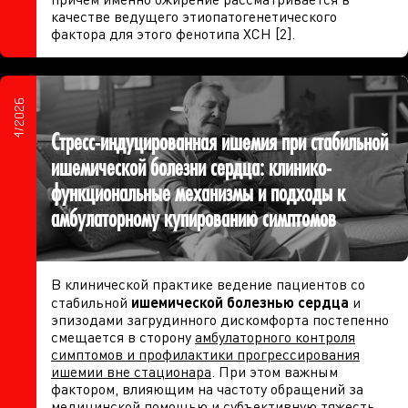
качестве ведущего этиопатогенетического
фактора для этого фенотипа ХСН [2].
4/2026
Стресс-индуцированная ишемия при стабильной
ишемической болезни сердца: клинико-
функциональные механизмы и подходы к
амбулаторному купированию симптомов
В клинической практике ведение пациентов со
стабильной
ишемической болезнью сердца
и
эпизодами загрудинного дискомфорта постепенно
смещается в сторону
амбулаторного контроля
симптомов и профилактики прогрессирования
ишемии вне стационара
. При этом важным
фактором, влияющим на частоту обращений за
медицинской помощью и субъективную тяжесть