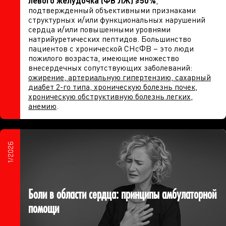
левого желудочка (ФВ ЛЖ)
≥50%
,
подтвержденный объективными признаками
структурных и/или функциональных нарушений
сердца и/или повышенными уровнями
натрийуретических пептидов. Большинство
пациентов с хронической СНсФВ – это люди
пожилого возраста, имеющие множество
внесердечных сопутствующих заболеваний:
ожирение, артериальную гипертензию, сахарный
диабет 2-го типа, хроническую болезнь почек,
хроническую обструктивную болезнь легких,
анемию
.
1/2026
Боли в области сердца: принципы амбулаторной
помощи