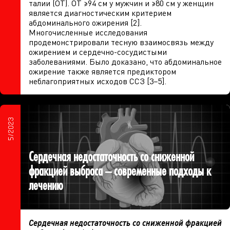
талии (ОТ). ОТ ≥94 см у мужчин и ≥80 см у женщин
является диагностическим критерием
абдоминального ожирения [2].
Многочисленные исследования
продемонстрировали тесную взаимосвязь между
ожирением и сердечно-сосудистыми
заболеваниями. Было доказано, что абдоминальное
ожирение также является предиктором
неблагоприятных исходов ССЗ [3−5].
5/2023
Сердечная недостаточность со сниженной
фракцией выброса – современные подходы к
лечению
Сердечная недостаточность со сниженной фракцией