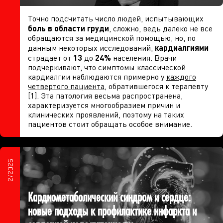
Точно подсчитать число людей, испытывающих
боль в области груди
, сложно, ведь далеко не все
обращаются за медицинской помощью, но, по
данным некоторых исследований,
кардиалгиями
страдает от
13
до
24%
населения. Врачи
подчеркивают, что симптомы классической
кардиалгии наблюдаются примерно у
каждого
четвертого пациента
, обратившегося к терапевту
[1]. Эта патология весьма распространена,
характеризуется многообразием причин и
клинических проявлений, поэтому на таких
пациентов стоит обращать особое внимание.
2/2026
Кардиометаболический синдром и сердце:
новые подходы к профилактике инфаркта и