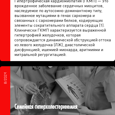
Гипертрофическая кардиомиопатия (ГКМП) — это
врожденное заболевание сердечных миоцитов,
наследуемое по аутосомно-доминантному типу,
вызванное мутациями в генах саркомера и
связанных с саркомерами белков, кодирующих
элементы сократительного аппарата сердца (1).
Клинически ГКМП характеризуется выраженной
гипертрофией желудочков, которая
сопровождается динамической обструкцией оттока
из левого желудочка (ЛЖ), диастолической
дисфункцией, ишемией миокарда, аритмиями и
митральной регургитацией.
8/2024
Семейная гиперхолестеринемия