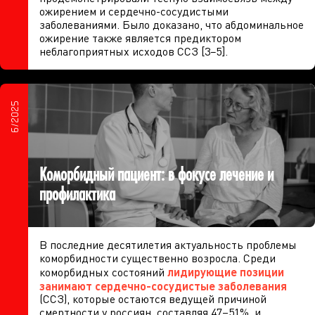
ожирением и сердечно-сосудистыми
заболеваниями. Было доказано, что абдоминальное
ожирение также является предиктором
неблагоприятных исходов ССЗ [3−5].
6/2025
Коморбидный пациент: в фокусе лечение и
профилактика
В последние десятилетия актуальность проблемы
коморбидности существенно возросла. Среди
коморбидных состояний
лидирующие позиции
занимают сердечно-сосудистые заболевания
(ССЗ), которые остаются ведущей причиной
смертности у россиян, составляя 47–51%, и