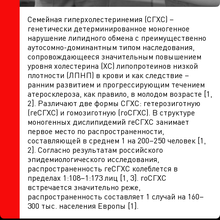
Семейная гиперхолестеринемия (СГХС) –
генетически детерминированное моногенное
нарушение липидного обмена с преимущественно
аутосомно-доминантным типом наследования,
сопровождающееся значительным повышением
уровня холестерина (ХС) липопротеинов низкой
плотности (ЛПНП) в крови и как следствие –
ранним развитием и прогрессирующим течением
атеросклероза, как правило, в молодом возрасте [1,
2]. Различают две формы СГХС: гетерозиготную
(геСГХС) и гомозиготную (гоСГХС). В структуре
моногенных дислипидемий геСГХС занимает
первое место по распространенности,
составляющей в среднем 1 на 200–250 человек [1,
2]. Согласно результатам российского
эпидемиологического исследования,
распространенность геСГХС колеблется в
пределах 1:108–1:173 лиц [1, 3]. гоСГХС
встречается значительно реже,
распространенность составляет 1 случай на 160–
300 тыс. населения Европы [1].