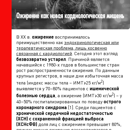
Ожирение как новая кардиологическая мишень
В ХХ в.
ожирение
воспринималось
преимущественно как
эндокринологическая или
терапевтическая проблема, лишь косвенно
связанная с кардиологией
. Сегодня этот взгляд
безвозвратно устарел
. Причиной является
начавшийся с 1980-х годов в большинстве стран
рост распространенности ожирения. По данным
крупных регистров, в наши дни избыточная масса
2
тела (индекс массы тела – ИМТ≥25 кг/м
)
выявляется у 70–80% пациентов с
ишемической
2
болезнью сердца
, а ожирение (ИМТ≥30 кг/м
) – у
40–50% госпитализированных по поводу
острого
коронарного синдрома
[1]. Среди пациентов с
хронической сердечной недостаточностью
(ХСН)
с сохраненной фракцией выброса
(
ХСНсФВ
)
доля лиц с ожирением превышает 80%,
причем именно ожирение рассматривается в