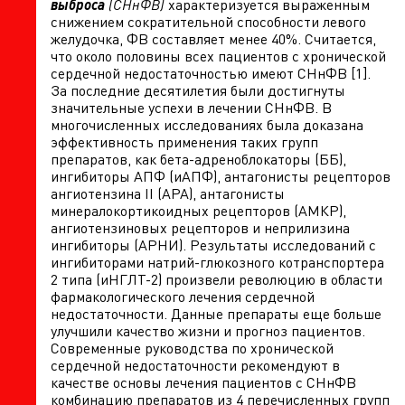
выброса
(СНнФВ)
характеризуется выраженным
снижением сократительной способности левого
желудочка, ФВ составляет менее 40%. Считается,
что около половины всех пациентов с хронической
сердечной недостаточностью имеют СНнФВ [1].
За последние десятилетия были достигнуты
значительные успехи в лечении СНнФВ. В
многочисленных исследованиях была доказана
эффективность применения таких групп
препаратов, как бета-адреноблокаторы (ББ),
ингибиторы АПФ (иАПФ), антагонисты рецепторов
ангиотензина II (АРА), антагонисты
минералокортикоидных рецепторов (АМКР),
ангиотензиновых рецепторов и неприлизина
ингибиторы (АРНИ). Результаты исследований с
ингибиторами натрий-глюкозного котранспортера
2 типа (иНГЛТ-2) произвели революцию в области
фармакологического лечения сердечной
недостаточности. Данные препараты еще больше
улучшили качество жизни и прогноз пациентов.
Современные руководства по хронической
сердечной недостаточности рекомендуют в
качестве основы лечения пациентов с СНнФВ
комбинацию препаратов из 4 перечисленных групп