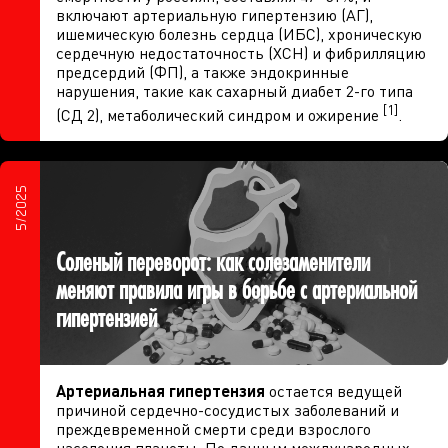
включают артериальную гипертензию (АГ),
ишемическую болезнь сердца (ИБС), хроническую
сердечную недостаточность (ХСН) и фибрилляцию
предсердий (ФП), а также эндокринные
нарушения, такие как сахарный диабет 2-го типа
[1]
(СД 2), метаболический синдром и ожирение
.
5/2025
Соленый переворот: как солезаменители
меняют правила игры в борьбе с артериальной
гипертензией
Артериальная гипертензия
остается ведущей
причиной сердечно-сосудистых заболеваний и
преждевременной смерти среди взрослого
населения планеты. По данным международных