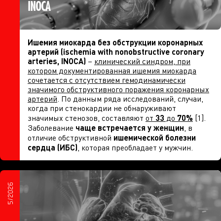
INOCA
Ишемия миокарда без обструкции коронарных
артерий (ischemia with nonobstructive coronary
arteries, INOCA)
–
клинический синдром, при
котором документированная ишемия миокарда
сочетается с отсутствием гемодинамически
значимого обструктивного поражения коронарных
артерий
. По данным ряда исследований, случаи,
когда при стенокардии не обнаруживают
значимых стенозов, составляют
от
33
до
70%
[1].
Заболевание
чаще встречается у женщин
, в
отличие обструктивной
ишемической болезни
сердца (ИБС)
, которая преобладает у мужчин.
5/2026