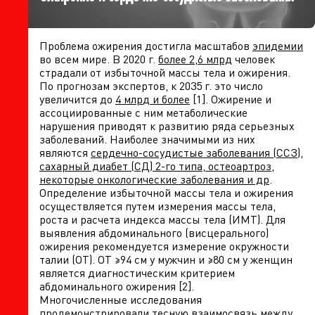
Проблема ожирения достигла масштабов
эпидемии
во всем мире. В 2020 г.
более 2,6 млрд
человек
страдали от избыточной массы тела и ожирения.
По прогнозам экспертов, к 2035 г. это число
увеличится до
4 млр
д
и более
[1]. Ожирение и
ассоциированные с ним метаболические
нарушения приводят к развитию ряда серьезных
заболеваний. Наиболее значимыми из них
являются
сердечно-сосудистые заболевания (ССЗ),
сахарный диабет (СД) 2-го типа, остеоартроз,
некоторые онкологические заболевания и др
.
Определение избыточной массы тела и ожирения
осуществляется путем измерения массы тела,
роста и расчета индекса массы тела (ИМТ). Для
выявления абдоминального (висцерального)
ожирения рекомендуется измерение окружности
талии (ОТ). ОТ ≥94 см у мужчин и ≥80 см у женщин
является диагностическим критерием
абдоминального ожирения [2].
Многочисленные исследования
продемонстрировали тесную взаимосвязь между