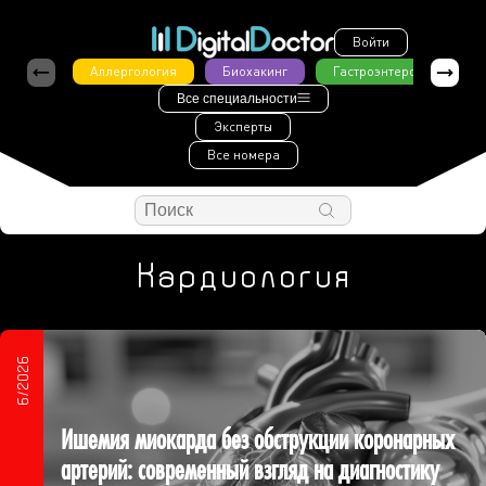
Войти
Аллергология
Биохакинг
Гастроэнтерология
Все специальности
Эксперты
Все номера
Кардиология
6/2026
Ишемия миокарда без обструкции коронарных
артерий: современный взгляд на диагностику