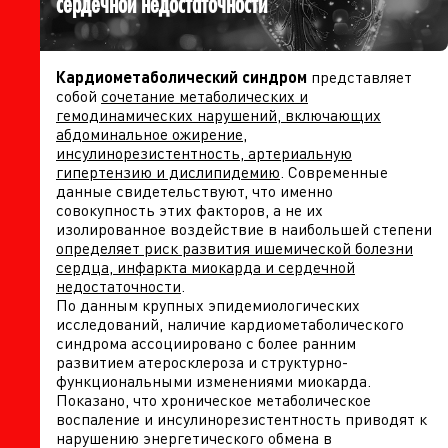
сердечной недостаточности
Кардиометаболический синдром
представляет
собой
сочетание метаболических и
гемодинамических нарушений, включающих
абдоминальное ожирение,
инсулинорезистентность, артериальную
гипертензию и дислипидемию
. Современные
данные свидетельствуют, что именно
совокупность этих факторов, а не их
изолированное воздействие в наибольшей степени
определяет риск развития ишемической болезни
сердца, инфаркта миокарда и сердечной
недостаточности
.
По данным крупных эпидемиологических
исследований, наличие кардиометаболического
синдрома ассоциировано с более ранним
развитием атеросклероза и структурно-
функциональными изменениями миокарда.
Показано, что хроническое метаболическое
воспаление и инсулинорезистентность приводят к
нарушению энергетического обмена в