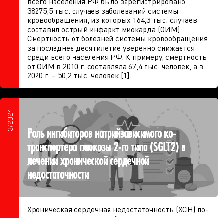
всего населения РФ было зарегистрировано
38275,5 тыс. случаев заболеваний системы
кровообращения, из которых 164,3 тыс. случаев
составил острый инфаркт миокарда (ОИМ).
Смертность от болезней системы кровообращения
за последнее десятилетие уверенно снижается
среди всего населения РФ. К примеру, смертность
от ОИМ в 2010 г. составляла 67,4 тыс. человек, а в
2020 г. – 50,2 тыс. человек [1].
3/2024
Роль ингибиторов натрийзависимого ко-
транспортера глюкозы 2-го типа (SGLT2) в
лечении хронической сердечной
недостаточности
Хроническая сердечная недостаточность (ХСН) по-