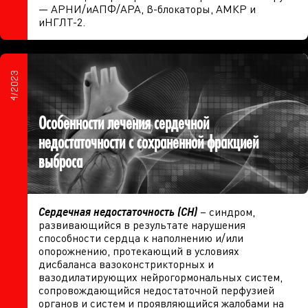
— АРНИ/иАПФ/АРА, β-блокаторы, АМКР и
иНГЛТ-2.
4/2023
Особенности лечения сердечной
недостаточности с сохраненной фракцией
выброса
Сердечная недостаточность (СН)
– синдром,
развивающийся в результате нарушения
способности сердца к наполнению и/или
опорожнению, протекающий в условиях
дисбаланса вазоконстрикторных и
вазодилатирующих нейрогормональных систем,
сопровождающийся недостаточной перфузией
органов и систем и проявляющийся жалобами на