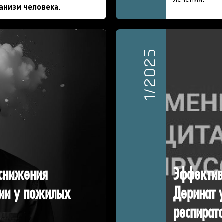
анизм человека.
1/2025
 снижения
Эффектив
ии у пожилых
Деринат 
респират