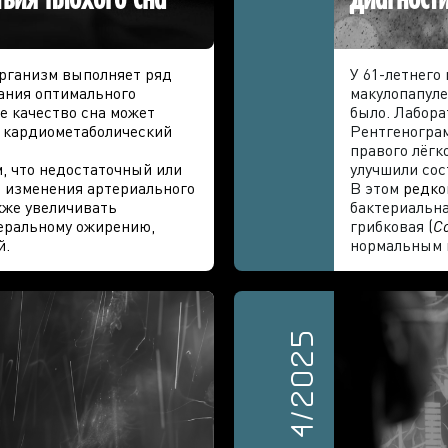
организм выполняет ряд
У 61-летнего
ания оптимального
макулопапуле
е качество сна может
было. Лабора
 кардиометаболический
Рентгенограм
правого лёгк
, что недостаточный или
улучшили сос
е изменения артериального
В этом
редко
кже увеличивать
бактериальна
церальному ожирению,
грибковая (
Co
й.
нормальным 
4/2025