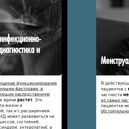
 инфекционно-
диагностика и
Менструа
рушение функционирования
В действую
енными факторами, в
пациентов с
меющих наследственную
частности
ме
ее время
растет
. Это
из самых час
ти жизни и
пациентки мо
й, так и с расширением
обстоятельно
ИД может развиваться на
цессов, состояний,
индром, энтеропатии), а