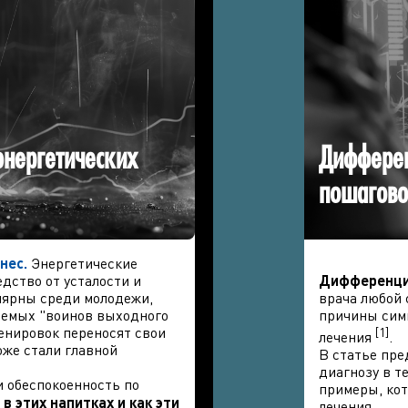
энергетических
Дифферен
пошагово
нес.
Энергетические
дство от усталости и
Дифференци
лярны среди молодежи,
врача любой
аемых "воинов выходного
причины сим
ренировок переносят свои
[1]
лечения
.
же стали главной
В статье пр
диагнозу в т
и обеспокоенность по
примеры, кот
в этих напитках и как эти
лечения.