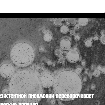
езистентной пневмонии переворачивает
ические правила