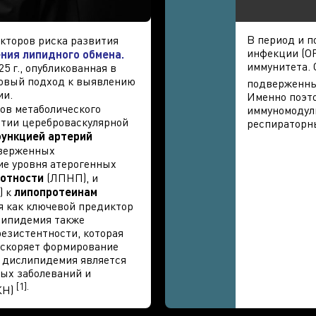
В период и п
кторов риска развития
инфекции (ОР
ния липидного обмена.
иммунитета. 
5 г., опубликованная в
новый подход к выявлению
подверженны
ии.
Именно поэт
ов метаболического
иммуномодул
итии цереброваскулярной
респираторн
ункцией артерий
дверженных
е уровня атерогенных
лотности
(ЛПНП), и
) к
липопротеинам
я как ключевой предиктор
липидемия также
езистентности, которая
ускоряет формирование
, дислипидемия является
ых заболеваний и
[1].
КН)