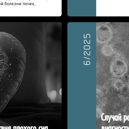
й болезни почек,
6/2025
Случай р
вия плохого сна
диагност