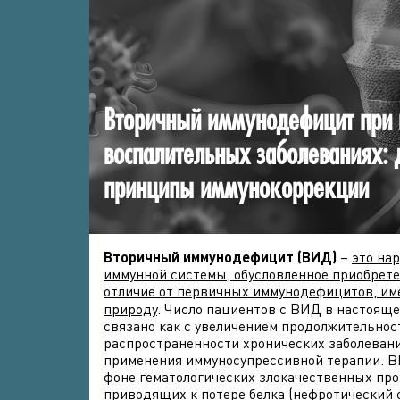
Вторичный иммунодефицит при
воспалительных заболеваниях: 
принципы иммунокоррекции
Вторичный иммунодефицит (ВИД)
–
это на
иммунной системы, обусловленное приобрет
отличие от первичных иммунодефицитов, и
природу
. Число пациентов с ВИД в настоящ
связано как с увеличением продолжительнос
распространенности хронических заболевани
применения иммуносупрессивной терапии. В
фоне гематологических злокачественных про
приводящих к потере белка (нефротический с