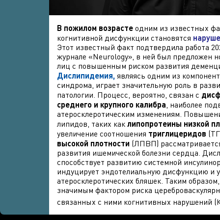
В пожилом возрасте
одним из известных фа
когнитивной дисфункции становятся
наруше
Этот известный факт подтвердила работа 202
журнале «Neurology», в ней был предложен 
лиц с повышенным риском развития деменц
Дислипидемия,
являясь одним из компонент
синдрома, играет значительную роль в разв
патологии. Процесс, вероятно, связан с
дисф
среднего и крупного калибра
, наиболее по
атеросклеротическим изменениям. Повышени
липидов, таких как
липопротеины низкой п
увеличение соотношения
триглицеридов
(ТГ
высокой
плотности
(ЛПВП) рассматриваетс
развития ишемической болезни сердца. Дис
способствует развитию системной инсулинор
индуцирует эндотелиальную дисфункцию и 
атеросклеротических бляшек. Таким образом
значимым фактором риска цереброваскулярн
связанных с ними когнитивных нарушений (