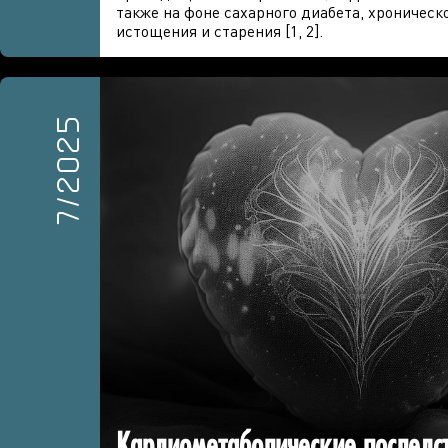
также на фоне сахарного диабета, хроническо
истощения и старения [1, 2].
7/2025
Кардиометаболические последст