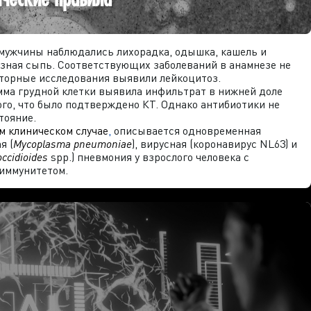
 мужчины наблюдались лихорадка, одышка, кашель и
зная сыпь. Соответствующих заболеваний в анамнезе не
торные исследования выявили лейкоцитоз.
ма грудной клетки выявила инфильтрат в нижней доле
ого, что было подтверждено КТ. Однако антибиотики не
тояние.
м клиническом случае
,
описывается одновременная
я (
Mycoplasma pneumoniae
), вирусная (коронавирус NL63) и
ccidioides
spp.) пневмония у взрослого человека с
иммунитетом.