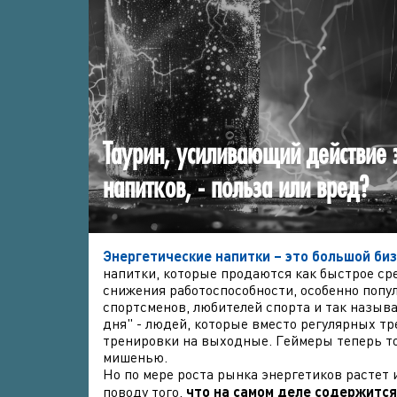
Таурин, усиливающий действие 
напитков, - польза или вред?
Энергетические напитки
– это большой биз
напитки, которые продаются как быстрое сре
снижения работоспособности, особенно попу
спортсменов, любителей спорта и так назыв
дня" - людей, которые вместо регулярных т
тренировки на выходные. Геймеры теперь то
мишенью.
Но по мере роста рынка энергетиков растет 
поводу того,
ч
то на самом деле содержится 