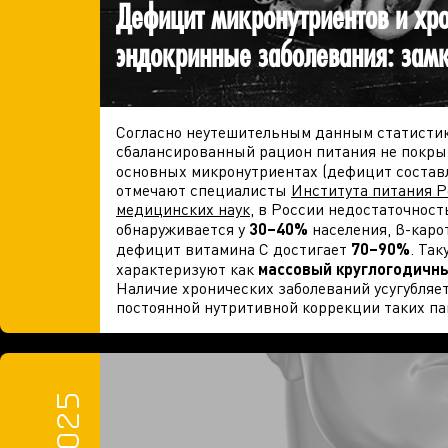
Дефицит микронутриентов и хр
эндокринные заболевания: зам
Согласно неутешительным данным статистик
сбалансированный рацион питания не покры
основных микронутриентах (дефицит состав
отмечают специалисты
Института питания Р
медицинских наук
, в России недостаточнос
обнаруживается у
30–40%
населения, β-карот
дефицит витамина C достигает
70–90%
. Та
характеризуют как
массовый круглогодичн
Наличие хронических заболеваний усугубляет
постоянной нутритивной коррекции таких пац