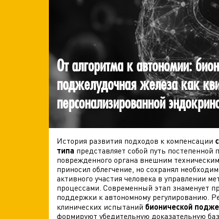
От алгоритма к автономии: био
поджелудочная железа как кви
персонализированной эндокрин
История развития подходов к компенсации
типа
представляет собой путь постепенной 
поврежденного органа внешним технически
приносил облегчение, но сохранял необходим
активного участия человека в управлении м
процессами. Современный этап знаменует п
поддержки к автономному регулированию. Р
клинических испытаний
бионической подж
формируют убедительную доказательную баз