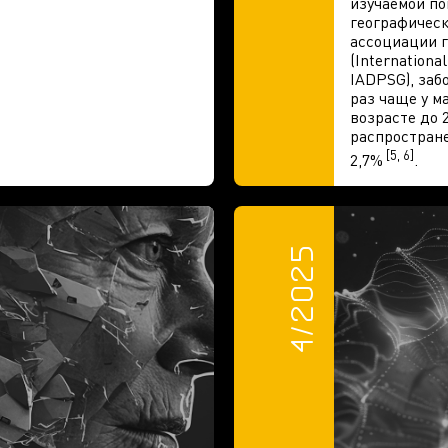
изучаемой по
географичес
ассоциации г
(Internationa
IADPSG), заб
раз чаще у м
возрасте до 
распростране
[5, 6]
2,7%
.
4/2025