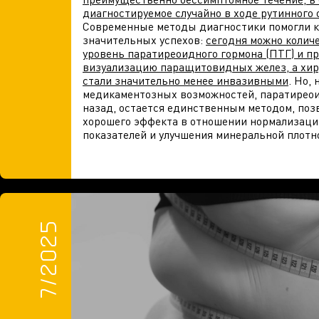
диагностируемое случайно в ходе рутинного
Современные методы диагностики помогли 
значительных успехов:
сегодня можно колич
уровень паратиреоидного гормона (ПТГ) и п
визуализацию паращитовидных желез, а хир
стали значительно менее инвазивными
. Но,
медикаментозных возможностей, паратиреоид
назад, остается единственным методом, по
хорошего эффекта в отношении нормализаци
показателей и улучшения минеральной плотнос
7/2025