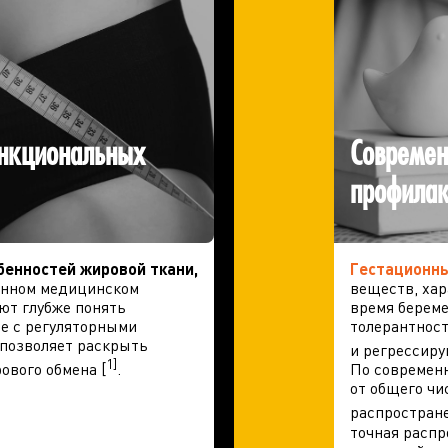
нкциональных
Современ
профилак
бенностей жировой ткани
,
Гестационны
менном медицинском
веществ, ха
ют глубже понять
время берем
е с регуляторными
толерантност
 позволяет раскрыть
и регрессиру
1]
ового обмена [
.
По современ
от общего чи
распростран
точная распр