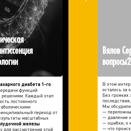
ническая
нтэссенция
Вялов Се
ологии
вопросы2
В этом интер
сахарного диабета 1-го
осталось за 
передачи функций
Без громких 
м решениям. Каждый этап
последствия,
ость постоянного
Мы обсудили
етаболическими
— переломны
ринципиальный переход от
— давление и
езультаты масштабных
— ошибки, о 
елудочной железы
— что происх
у для рассмотрения этой