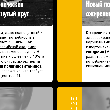
онические
Новый по
кнутый круг
ожирения
и, даже полноценный и
Ожирение
яв
вает потребность в
здравоохране
ляет
20–30%
). Как
нарушениями 
оссийской академии
гипертензией
ть витаминов группы B
синдрома
(М
ина – более чем у
40%
, а
развития ожи
кую ситуацию эксперты
потреблением
кишечной мик
ый полигиповитаминоз
.
 положение, что требует
иентов [1].
8/2025