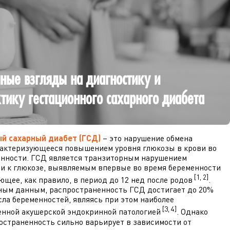
ные взгляды на диагностику и
тику гестационного сахарного диабета
й сахарный диабет (ГСД)
– это нарушение обмена
рактеризующееся повышением уровня глюкозы в крови во
енности. ГСД является транзиторным нарушением
и к глюкозе, выявляемым впервые во время беременности
[1, 2]
ющее, как правило, в период до 12 нед после родов
.
ным данным, распространенность ГСД достигает до 20%
сла беременностей, являясь при этом наиболее
[3, 4]
енной акушерской эндокринной патологией
. Однако
остраненность сильно варьирует в зависимости от