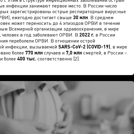
 с этим в структуре инфекционных заболеваний острые
е инфекции занимают первое место. В России число
торых зарегистрированы острые респираторные вирусные
РВИ), ежегодно достигает свыше
30 млн
. В среднем
овек может переносить до 4 эпизодов ОРВИ в течение
ным Всемирной организации здравоохранения, в мире
д
человек в год заболевают ОРВИ. В
2022 г.
в России
ния переболели ОРВИ. В отношении острой
ой инфекции, вызываемой
SARS-CoV-2 (COVID-19)
, в мире
овано более
770 млн
случаев и
7,0 млн
смертей, в России –
и более
400 тыс.
соответственно [2].