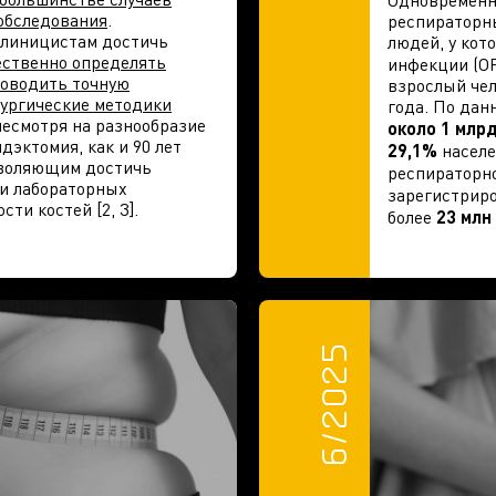
Одновременно
 обследования
.
респираторны
клиницистам достичь
людей, у ко
ественно определять
инфекции (О
роводить точную
взрослый чел
ургические методики
года. По дан
 несмотря на разнообразие
около 1 млр
эктомия, как и 90 лет
29,1%
населе
зволяющим достичь
респираторн
и лабораторных
зарегистрир
ти костей [2, 3].
более
23 млн
6/2025