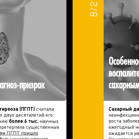
Особенно
воспалит
агноз-призрак
сахарным
тиреоза (ПГПТ)
считали
Сахарный ди
х двух десятилетий его
неинфекцион
роста заболе
анию
более 6 тыс.
научных
а претерпела существенные
ежегодный не
иям ПГПТ пришло
ожидается ув
 большинстве случаев