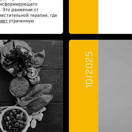
рансформирующего
. Это движение от
естительной терапии, где
няет
утраченную
10/2025