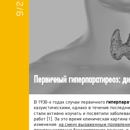
9/2025
Первичный гиперпаратиреоз: ди
В 1930-х годах случаи первичного
гиперпара
казуистическими, однако в течение последни
стали активно изучать и посвятили заболев
работ [1]. За это время клиническая картин
изменения:
на смену выраженным проявлен
преимущественно бессимптомное течение, в