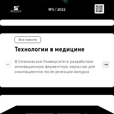
Все новости
Технологии в медицине
В Сеченовском Университете разработали
Росси
инновационную ферментную эмульсию для
расч
онкопациентов после резекции желудка
проти