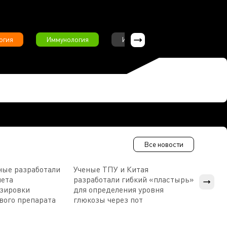
огия
Иммунология
Интервью
Инфекционны
Все новости
ные разработали
Ученые ТПУ и Китая
В Пен
чета
разработали гибкий «пластырь»
приб
озировки
для определения уровня
прис
вого препарата
глюкозы через пот