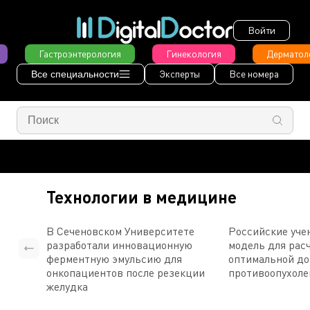
Войти
Гастроэнтерология
Гинекология
Дерматол
Эксперты
Все номера
Все специальности
Технологии в медицине
В Сеченовском Университете
Российские уче
разработали инновационную
модель для рас
ферментную эмульсию для
оптимальной д
онкопациентов после резекции
противоопухоле
желудка