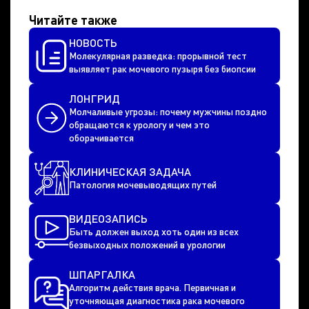
Читайте также
НОВОСТЬ
Молекулярная разведка: прорывной тест
выявляет рак мочевого пузыря без биопсии
ЛОНГРИД
Молчаливые угрозы: почему мужчины поздно
обращаются к урологу и чем это
оборачивается
КЛИНИЧЕСКАЯ ЗАДАЧА
Патология мочевыводящих путей
ВИДЕОЗАПИСЬ
Быть должен выход хоть один из всех
безвыходных положений в урологии
ШПАРГАЛКА
Алгоритм действия врача. Первичная и
уточняющая диагностика рака мочевого