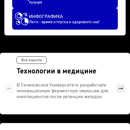
пузыря
ИНФОГРАФИКА
Лето - время отпуска и здорового сна!
Все новости
Технологии в медицине
В Сеченовском Университете разработали
Росси
инновационную ферментную эмульсию для
расч
онкопациентов после резекции желудка
проти