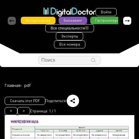
Войти
Аллергология
Биохакинг
Гастроэнтерология
Все специальности
Эксперты
Все номера
Главная
pdf
Скачать этот PDF
Поделиться:
Страница:
1
/
1
<
>