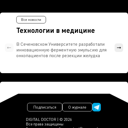
Все новости
Технологии в медицине
В Сеченовском Университете разработали
Росси
инновационную ферментную эмульсию для
расч
онкопациентов после резекции желудка
проти
Подписаться
О журнале
DIGITAL DOCTOR | © 2026
Все права защищены