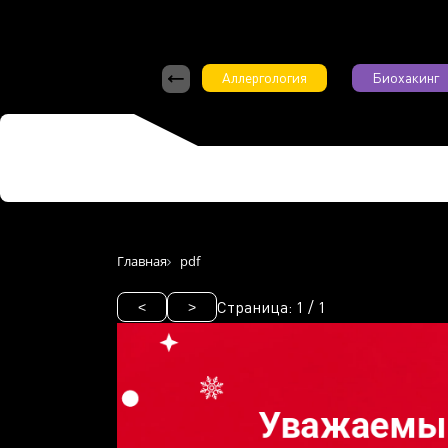
Аллергология
Биохакинг
Главная
pdf
Страница:
1
/
1
<
>