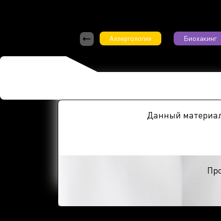
Аллергология
Биохакинг
Данный материал
Про