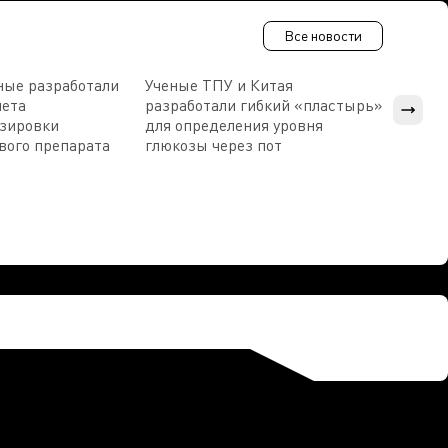
Все новости
ные разработали
Ученые ТПУ и Китая
В Пен
чета
разработали гибкий «пластырь»
приб
озировки
для определения уровня
прис
вого препарата
глюкозы через пот