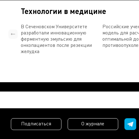
Технологии в медицине
В Сеченовском Университете
Российские уче
разработали инновационную
модель для рас
ферментную эмульсию для
оптимальной д
онкопациентов после резекции
противоопухоле
желудка
Подписаться
О журнале