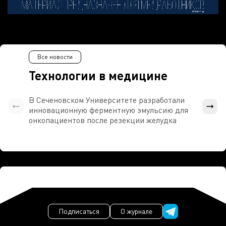
Все новости
Технологии в медицине
В Сеченовском Университете разработали
Росси
инновационную ферментную эмульсию для
расч
онкопациентов после резекции желудка
проти
Подписаться
О журнале