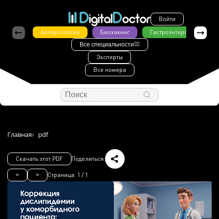
Войти
Аллергология
Биохакинг
Гастроэнтерология
Все специальности
Эксперты
Все номера
Главная
pdf
Скачать этот PDF
Поделиться:
Страница:
1
/
1
<
>