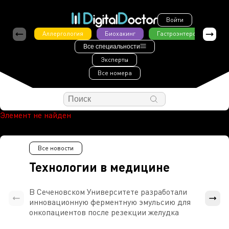
Войти
Аллергология
Биохакинг
Гастроэнтерология
Все специальности
Эксперты
Все номера
Элемент не найден
Все новости
Технологии в медицине
В Сеченовском Университете разработали
Росси
инновационную ферментную эмульсию для
расч
онкопациентов после резекции желудка
проти