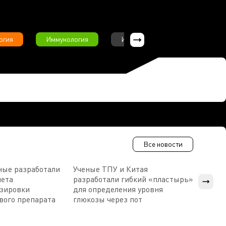
огия
Иммунология
Интервью
Инфекционны
Все новости
ные разработали
Ученые ТПУ и Китая
В Пен
чета
разработали гибкий «пластырь»
приб
озировки
для определения уровня
прис
вого препарата
глюкозы через пот