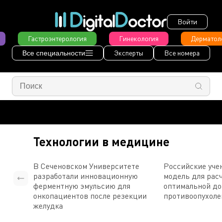
Войти
Гастроэнтерология
Гинекология
Дерматол
Эксперты
Все номера
Все специальности
Технологии в медицине
В Сеченовском Университете
Российские уче
разработали инновационную
модель для рас
ферментную эмульсию для
оптимальной д
онкопациентов после резекции
противоопухоле
желудка