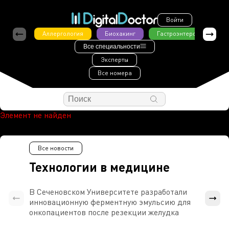
Войти
Аллергология
Биохакинг
Гастроэнтерология
Все специальности
Эксперты
Все номера
Элемент не найден
Все новости
Технологии в медицине
В Сеченовском Университете разработали
Росси
инновационную ферментную эмульсию для
расч
онкопациентов после резекции желудка
проти