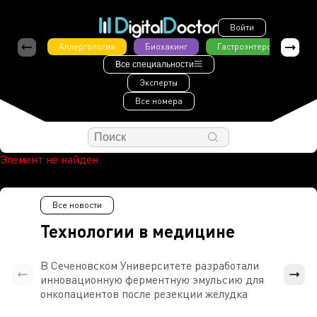
Войти
Аллергология
Биохакинг
Гастроэнтерология
Все специальности
Эксперты
Все номера
Элемент не найден
Все новости
Технологии в медицине
В Сеченовском Университете разработали
Росси
инновационную ферментную эмульсию для
расч
онкопациентов после резекции желудка
проти